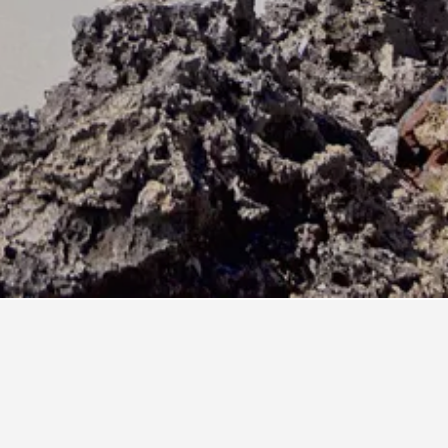
ame Tree Cottages
ngi Langi Beach Bungalows
arani Beach Cottages