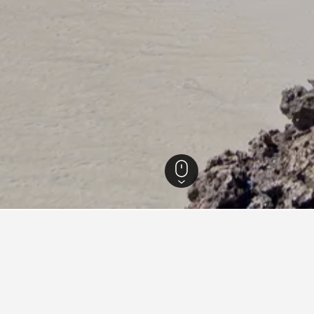
ิบาร์
2,564
แซนซิบาร์
2,538
นุงวี
341
ข้อมูลโรงแรมใน นุงวี
Diamonds La Gemma Dell Est
Fl
Kilimanjaro Lodge
La
Makofi Guest House
Mn