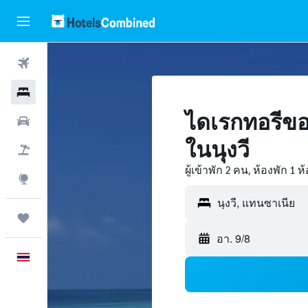
ตั๋วเครื่องบิน
โรงแรม
ไดเรกทอรีขอ
รถเช่า
ในนุงวี
เที่ยวบิน+โรงแรม
ผู้เข้าพัก 2 คน, ห้องพัก 1 ห
สำรวจ
ทริป
อา. 9/8
ภาษาไทย