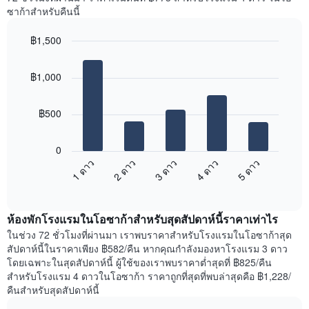
Y
ห้อง
ซาก้าสำหรับคืนนี้
1
พัก
แกน
ใน
แแส
฿1,500
แต่ละ
ดง
Bar
วัน
Chart
ราคา
graphic.
chart
ของ
฿1,000
with
เฉลี่ย
สัปดาห์
5
ของ
แผนภูมิ
bars.
ห้อง
มี
฿500
พัก
แกน
แผนภูมิ
X
ต่อ
1
0
ไป
แกน
1 ดาว
2 ดาว
3 ดาว
4 ดาว
5 ดาว
นี้
แสดง
End
แสดง
วัน
of
ราคา
interactive
ของ
เฉลี่ย
chart
สัปดาห์
ห้องพักโรงแรมในโอซาก้าสำหรับสุดสัปดาห์นี้ราคาเท่าไร
ของ
แผนภูมิ
ห้อง
ในช่วง 72 ชั่วโมงที่ผ่านมา เราพบราคาสำหรับโรงแรมในโอซาก้าสุด
มี
พัก
สัปดาห์นี้ในราคาเพียง ฿582/คืน หากคุณกำลังมองหาโรงแรม 3 ดาว
แกน
คืน
โดยเฉพาะในสุดสัปดาห์นี้ ผู้ใช้ของเราพบราคาต่ำสุดที่ ฿825/คืน
Y
นี้
สำหรับโรงแรม 4 ดาวในโอซาก้า ราคาถูกที่สุดที่พบล่าสุดคือ ฿1,228/
1
ที่
คืนสำหรับสุดสัปดาห์นี้
แกน
พบ
แแส