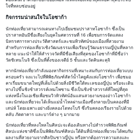
ใจที่หลบซ่อนอยู่
กิจกรรมน่าสนใจในโอซาก้า
นักท่องเที่ยวสามารถเดนทางไปเยี่ยมชมปราสาทโอซาก้า ซึ่งเป็น
ปราสาทอันมีชื่อเสียงในยุคในศตวรรษที่ 16 เพื่อชมการจัดแสดง
นิทรรศการทางประวัติศาสตร์และชมทิวทัศน์ของเมืองที่สวยงาม
สำหรับการท่องเที่ยวเชิงวัฒนธรรมเพื่อเรียนรู้วัฒนธรรมญี่ปุ่นที่หลาก
หลาย แนะนำให้ให้สำรวจวัดที่มีชื่อเสียงที่สุดของโอซาก้าที่มีชื่อว่า
วัดชิเทนโนจิ ซึ่งเป็นที่ตั้งของเจดีย์ 5 ชั้นและวัดคินคะคุจิ
หากนักท่องเที่ยวกำลังมองหากิจกรรมที่เหมาะสมกับการท่องเที่ยวแบบ
ครอบครัว จงแวะไปที่พิพิธภัณฑ์สัตว์น้ำไคยูคังแห่งโอซาก้า เพื่อชมอ
คาเรี่ยมขนาดใหญ่ที่เต็มไปด้วยสิ่งมีชีวิตใต้ทะเลของญี่ปุ่น หรือจะเดิน
ทางไปขึ้นชิงช้าสวรรค์เทมโพซาน ซึ่งเป็นชิงช้าสวรรค์ที่ใหญ่ที่สุด
แห่งหนึ่งในเอเชียเพื่อชมวิวทิวทัศน์อันแสนสวยงามของอ่าวโอซาก้า
และนักท่องเที่ยวจะได้เห็นแม่น้ำไหลผ่านเมืองซึ่งกลายเป็นคลองที่มี
เสน่ห์ โดยเฉพาะอย่างยิ่งคลองโดทงโบริ ซึ่งริมคลองเรียงรายไปด้วย
คลับ ภัตตาคาร และบาร์ต่าง ๆ มากมาย
นักท่องเที่ยวที่หลงใหลในศิลปะจะต้องเดินทางไปสำรวจพิพิธภัณฑ์
ศิลปะแห่งชาติซึ่งเป็นพิพิธภัณฑ์ศิลปะใต้ดินที่นักท่องเที่ยวจะได้พบกับ
ผลงานที่สวยงามจากศิลปินชาวญี่ปุ่น หรือหากต้องการความสงและ