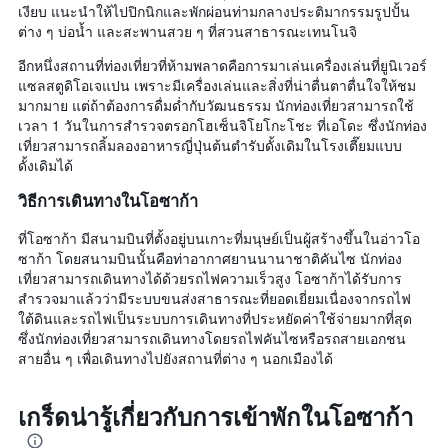
เงียบ แนะนำให้ไปปิกนิกและพักผ่อนท่ามกลางประติมากรรมรูปปั้น
ต่าง ๆ บ่อน้ำ และสะพานสวย ๆ ที่สวนสาธารณะเทนโนจิ
อีกหนึ่งสถานที่ท่องเที่ยวที่ห้ามพลาดคือการมาเล่นเครื่องเล่นที่ยูนิเวอร์
แซลสตูดิโอเจแปน เพราะมีเครื่องเล่นและสิ่งที่น่าตื่นตาตื่นใจให้ชม
มากมาย แต่ถ้าต้องการดื่มด่ำกับวัฒนธรรม นักท่องเที่ยวสามารถใช้
เวลา 1 วันในการสำรวจตรอกโฮเซ็นจิโยโกะโชะ ที่เอโดะ ซึ่งนักท่อง
เที่ยวสามารถลิ้มลองอาหารญี่ปุ่นต้นตำรับดั้งเดิมในโรงเตี๊ยมแบบ
ดั้งเดิมได้
วิธีการเดินทางในโอซาก้า
ที่โอซาก้า มีสนามบินที่ตั้งอยู่บนเกาะที่มนุษย์เป็นผู้สร้างขึ้นในอ่าวโอ
ซาก้า โดยสนามบินนั้นคือท่าอากาศยานนานาชาติคันไซ นักท่อง
เที่ยวสามารถเดินทางได้ด้วยรถไฟความเร็วสูง โอซาก้าได้รับการ
สำรวจมาแล้วว่ามีระบบขนส่งสาธารณะที่ยอดเยี่ยมเนื่องจากรถไฟ
ใต้ดินและรถไฟเป็นระบบการเดินทางที่ประหยัดค่าใช้จ่ายมากที่สุด
ซึ่งนักท่องเที่ยวสามารถเดินทางโดยรถไฟคันไซหรือรถสายเอกชน
สายอื่น ๆ เพื่อเดินทางไปยังสถานที่ต่าง ๆ นอกเมืองได้
เกร็ดน่ารู้เกี่ยวกับการเข้าพักในโอซาก้า