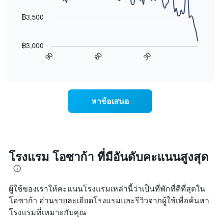
data
ดาว
ช่วง
points.
แผนภูมิ
฿3,500
3
มี
วัน
แผนภูมิ
แกน
ที่
ต่อ
Y
ผ่าน
฿3,000
ไป
1
มา
60
30
90
นี้
End
แกน
โดย
of
แสดง
แสดง
interactive
รวบรวม
การ
chart
ราคา
ตาม
เปลี่ยนแปลง
เฉลี่ย
ระดับ
ของ
ของ
หาข้อเสนอ
ดาว
ราคา
ห้อง
แผนภูมิ
ห้อง
พัก
มี
พัก
คืน
แกน
เมื่อ
นี้
X
ใกล้
ซึ่ง
1
ถึง
โรงแรม โอซาก้า ที่มีอันดับคะแนนสูงสุด
พบใน
แกน
วัน
3
แสดง
ที่
วัน
หมวด
เข้า
ที่
หมู่
ผู้ใช้ของเราให้คะแนนโรงแรมเหล่านี้ว่าเป็นที่พักที่ดีที่สุดใน
พัก
ผ่าน
โรงแรม
แผนภูมิ
โอซาก้า อ่านรายละเอียดโรงแรมและรีวิวจากผู้ใช้เพื่อค้นหา
มา
ตาม
มี
โรงแรมที่เหมาะกับคุณ
จำนวน
แกน