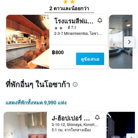
2 ดาว
2 ดาวและน้อยกว่า
โรงแรมลีฟแม็กซ์ ชินไซบาชิ อีสต์
2 ดาว
ดี 7.1
2-3-7 Minamisemba, โอซาก้า, ญี่ปุ่น
฿800
ดูข้อเสนอ
ที่พักอื่นๆ ในโอซาก้า
แสดงที่พักทั้งหมด 9,990 แห่ง
J-ฮ้อปเปอร์ โอซาก้า ยูนิเวอร์ซัล - โฮสเทล
3-10-12, Shimaya, Konohana-ku, โอซาก้า, ญี่ปุ่น
5.1 กม. จากใจกลางเมือง