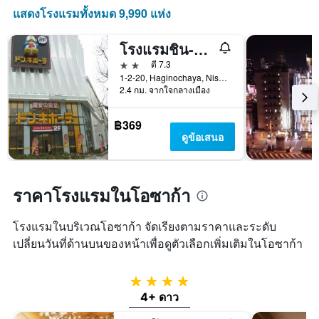
ที่
แสดงโรงแรมทั้งหมด 9,990 แห่ง
ผ่าน
มา
โรงแรมชิน-อิมามิยะ
2 ดาว
ดี 7.3
1-2-20, Haginochaya, Nishinari, โอซาก้า, ญี่ปุ่น
2.4 กม. จากใจกลางเมือง
฿369
ดูข้อเสนอ
ราคาโรงแรมในโอซาก้า
โรงแรมในบริเวณโอซาก้า จัดเรียงตามราคาและระดับ
เปลี่ยนวันที่ด้านบนของหน้าเพื่อดูตัวเลือกเพิ่มเติมในโอซาก้า
4 ดาว
4+ ดาว