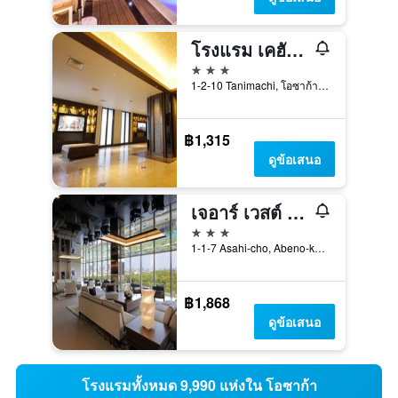
โรงแรม เคฮัน เท็นมะบะชิ
3 ดาว
1-2-10 Tanimachi, โอซาก้า, ญี่ปุ่น
฿1,315
ดูข้อเสนอ
เจอาร์ เวสต์ กรุ๊ป เวีย อาเบโนะ เทนโนจิ
3 ดาว
1-1-7 Asahi-cho, Abeno-ku, โอซาก้า, ญี่ปุ่น
฿1,868
ดูข้อเสนอ
โรงแรมทั้งหมด 9,990 แห่งใน โอซาก้า