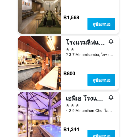
฿1,568
ดูข้อเสนอ
โรงแรมลีฟแม็กซ์ ชินไซบาชิ อีสต์
2 ดาว
2-3-7 Minamisemba, โอซาก้า, ญี่ปุ่น
฿800
ดูข้อเสนอ
เอพีเอ โรงแรมแอนด์รีสอร์ต มิโดซูจิ ฮอมมาจิ เอกิมาเอะ ทาวเวอร์
3 ดาว
4-2-9 Minamihon-Cho, โอซาก้า, ญี่ปุ่น
฿1,344
ดูข้อเสนอ