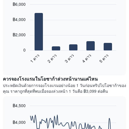
ใน
฿6,000
ดง
ช่วง
ราคา
Bar
Chart
3
เฉลี่ย
graphic.
chart
วัน
฿4,000
with
ของ
ที่
5
ห้อง
ผ่าน
bars.
พัก
มา
฿2,000
โดย
แผนภูมิ
รวบรวม
ต่อ
0
ตาม
ไป
1 ดาว
2 ดาว
3 ดาว
4 ดาว
5 ดาว
ระดับ
นี้
ดาว
End
แสดง
of
แผนภูมิ
ราคา
interactive
มี
เฉลี่ย
chart
แกน
ควรจองโรงแรมในโอซาก้าล่วงหน้านานแค่ไหน
ของ
X
ห้อง
ประหยัดเงินด้วยการจองโรงแรมอย่างน้อย 1 วันก่อนทริปไปโอซาก้าของ
1
พัก
คุณ ราคาถูกที่สุดที่พบเมื่อจองล่วงหน้า 1 วันคือ ฿3,099 ต่อคืน
แกน
ใน
แสดง
สุด
หมวด
฿4,500
สัปดาห์
หมู่
นี้
Line
Chart
โรงแรม
graphic.
chart
ที่
ตาม
with
฿4,000
พบ
90
จำนวน
ใน