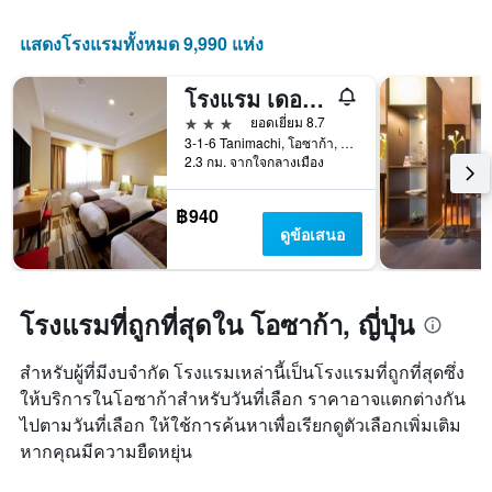
ดาว
X
แผนภูมิ
1
แสดงโรงแรมทั้งหมด 9,990 แห่ง
มี
แกน
แกน
แสดง
Y
โรงแรม เดอะ ลูเธอร์รัน
จำนวน
1
วัน
3 ดาว
ยอดเยี่ยม 8.7
แกน
ก่อน
3-1-6 Tanimachi, โอซาก้า, ญี่ปุ่น
แสดง
การ
2.3 กม. จากใจกลางเมือง
ราคา
เข้า
เฉลี่ย
พัก
฿940
ของ
แผนภูมิ
ดูข้อเสนอ
ห้อง
มี
พัก
แกน
ใน
Y
ช่วง
1
โรงแรมที่ถูกที่สุดใน โอซาก้า, ญี่ปุ่น
สุด
แกน
สัปดาห์
แแส
นี้
ดง
สำหรับผู้ที่มีงบจำกัด โรงแรมเหล่านี้เป็นโรงแรมที่ถูกที่สุดซึ่ง
ที่
ราคา
ให้บริการในโอซาก้าสำหรับวันที่เลือก ราคาอาจแตกต่างกัน
พบ
เฉลี่ย
ใน
ไปตามวันที่เลือก ให้ใช้การค้นหาเพื่อเรียกดูตัวเลือกเพิ่มเติม
ของ
ช่วง
หากคุณมีความยืดหยุ่น
ห้อง
3
พัก
วัน