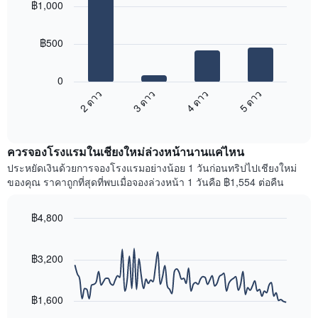
฿1,000
with
ที่
ที่
4
ได้
ผ่าน
bars.
รับ
มา
฿500
ความ
โดย
แผนภูมิ
นิยม
รวบรวม
ต่อ
สูงสุด
0
ตาม
ไป
2 ดาว
3 ดาว
4 ดาว
5 ดาว
ระดับ
นี้
ดาว
End
แสดง
of
แผนภูมิ
ราคา
interactive
มี
เฉลี่ย
chart
แกน
ควรจองโรงแรมในเชียงใหม่ล่วงหน้านานแค่ไหน
ของ
X
ห้อง
ประหยัดเงินด้วยการจองโรงแรมอย่างน้อย 1 วันก่อนทริปไปเชียงใหม่
1
พัก
ของคุณ ราคาถูกที่สุดที่พบเมื่อจองล่วงหน้า 1 วันคือ ฿1,554 ต่อคืน
แกน
ใน
แสดง
สุด
หมวด
฿4,800
สัปดาห์
หมู่
นี้
Line
Chart
โรงแรม
graphic.
chart
ที่
ตาม
with
฿3,200
พบ
90
จำนวน
ใน
data
ดาว
ช่วง
points.
แผนภูมิ
฿1,600
3
มี
วัน