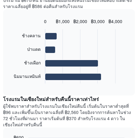
ประมาณ ฿670/คืน ย่านยอดนิยมอีกแห่งหนึ่งในเชียงใหม่คือป่าแดด ซึ่ง
แกน
ของ
ราคาเฉลี่ยอยู่ที่ ฿586 ต่อคืนสำหรับโรงแรม
Y
ห้อง
1
พัก
แกน
ใน
0
฿1,000
฿2,000
฿3,000
฿4,000
แแส
Bar
แต่ละ
Chart
ดง
graphic.
chart
วัน
ช้างคลาน
with
ราคา
ของ
4
เฉลี่ย
สัปดาห์
bars.
ของ
ป่าแดด
แผนภูมิ
ห้อง
มี
แผนภูมิ
พัก
แกน
ช้างเผือก
ต่อ
X
ไป
1
นี้
นิมมานเหมินท์
แกน
End
แสดง
of
แสดง
ราคา
interactive
วัน
เฉลี่ย
chart
ของ
โรงแรมในเชียงใหม่สำหรับคืนนี้ราคาเท่าไหร่
ของ
สัปดาห์
ห้อง
ผู้ใช้พบราคาสำหรับโรงแรมในเชียงใหม่คืนนี้ เริ่มต้นในราคาต่ำสุดที่
แผนภูมิ
พัก
฿96 และเพิ่มขึ้นเป็นราคาเฉลี่ยที่ ฿2,560 โดยอิงจากการค้นหาในช่วง
มี
ใน
72 ชั่วโมงที่ผ่านมา ราคาเริ่มต้นที่ ฿370 สำหรับโรงแรม 4 ดาว ใน
แกน
ย่าน
เชียงใหม่สำหรับคืนนี้
Y
ที่
1
ได้
฿600