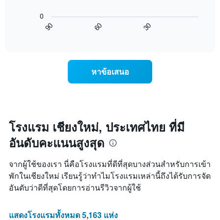
แผนภูมิ
แกน
ที่
ต่อ
Y
ผ่าน
0
ไป
1
มา
60
30
90
นี้
End
แกน
โดย
of
แสดง
แสดง
interactive
รวบรวม
การ
chart
ราคา
ตาม
เปลี่ยนแปลง
เฉลี่ย
ระดับ
ของ
ของ
หาข้อเสนอ
ดาว
ราคา
ห้อง
แผนภูมิ
ห้อง
พัก
มี
พัก
คืน
แกน
เมื่อ
นี้
X
ใกล้
ซึ่ง
1
ถึง
โรงแรม เชียงใหม่, ประเทศไทย ที่มี
พบใน
แกน
วัน
3
แสดง
อันดับคะแนนสูงสุด
ที่
วัน
หมวด
เข้า
ที่
หมู่
พัก
ผ่าน
จากผู้ใช้ของเรา นี่คือโรงแรมที่ดีที่สุดบางส่วนสำหรับการเข้า
โรงแรม
แผนภูมิ
มา
ตาม
พักในเชียงใหม่ เรียนรู้ว่าทำไมโรงแรมเหล่านี้ถึงได้รับการจัด
มี
จำนวน
อันดับว่าดีที่สุดโดยการอ่านรีวิวจากผู้ใช้
แกน
ดาว
X
แผนภูมิ
1
มี
แสดงโรงแรมทั้งหมด 5,163 แห่ง
แกน