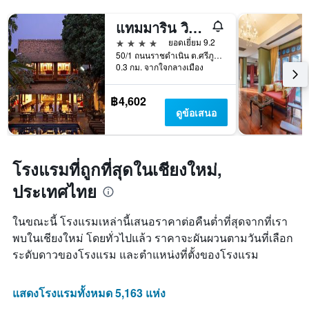
แกน
แสดง
Y
จำนวน
แทมมาริน วิลเลจ
1
วัน
แกน
4 ดาว
ยอดเยี่ยม 9.2
ก่อน
แสดง
50/1 ถนนราชดำเนิน ต.ศรีภูมิ อ.เมือง, เชียงใหม่, ประเทศไทย
การ
ราคา
0.3 กม. จากใจกลางเมือง
เข้า
เฉลี่ย
พัก
ของ
แผนภูมิ
฿4,602
ห้อง
มี
ดูข้อเสนอ
พัก
แกน
ใน
Y
ช่วง
1
สุด
แกน
โรงแรมที่ถูกที่สุดในเชียงใหม่,
สัปดาห์
แแส
นี้
ประเทศไทย
ดง
ที่
ราคา
พบ
เฉลี่ย
ในขณะนี้ โรงแรมเหล่านี้เสนอราคาต่อคืนต่ำที่สุดจากที่เรา
ใน
ของ
พบในเชียงใหม่ โดยทั่วไปแล้ว ราคาจะผันผวนตามวันที่เลือก
ช่วง
ห้อง
3
ระดับดาวของโรงแรม และตำแหน่งที่ตั้งของโรงแรม
พัก
วัน
ที่
ผ่าน
แสดงโรงแรมทั้งหมด 5,163 แห่ง
มา