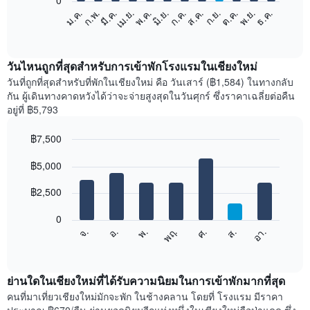
0
แผนภูมิ
ม.ค.
ก.พ.
มี.ค.
เม.ย.
พ.ค.
มิ.ย.
ก.ค.
ส.ค.
ก.ย.
ต.ค.
พ.ย.
ธ.ค.
ต่อ
End
of
ไป
interactive
นี้
chart
แสดง
วันไหนถูกที่สุดสำหรับการเข้าพักโรงแรมในเชียงใหม่
ราคา
วันที่ถูกที่สุดสำหรับที่พักในเชียงใหม่ คือ วันเสาร์ (฿1,584) ในทางกลับ
เฉลี่ย
กัน ผู้เดินทางคาดหวังได้ว่าจะจ่ายสูงสุดในวันศุกร์ ซึ่งราคาเฉลี่ยต่อคืน
ของ
อยู่ที่ ฿5,793
ห้อง
พัก
฿7,500
ใน
Bar
แต่ละ
Chart
graphic.
฿5,000
chart
เดือน
with
แผนภูมิ
7
฿2,500
มี
bars.
แกน
0
X
แผนภูมิ
ศ.
พฤ.
พ.
อ.
จ.
อา.
ส.
1
ต่อ
End
แกน
of
ไป
interactive
แสดง
นี้
chart
เดือน
แสดง
ย่านใดในเชียงใหม่ที่ได้รับความนิยมในการเข้าพักมากที่สุด
แผนภูมิ
ราคา
คนที่มาเที่ยวเชียงใหม่มักจะพัก ในช้างคลาน โดยที่ โรงแรม มีราคา
มี
เฉลี่ย