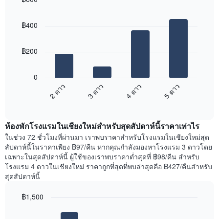
แกน
รับ
แแส
Bar
Chart
ความ
graphic.
chart
ดง
นิยม
฿400
with
ราคา
สูงสุด
4
เฉลี่ย
แผนภูมิ
bars.
ของ
มี
฿200
ห้อง
แกน
แผนภูมิ
พัก
X
ต่อ
0
1
ไป
2 ดาว
3 ดาว
4 ดาว
5 ดาว
แกน
นี้
แสดง
End
แสดง
of
ราคา
ราคา
interactive
เฉลี่ย
เฉลี่ย
chart
ของ
ห้องพักโรงแรมในเชียงใหม่สำหรับสุดสัปดาห์นี้ราคาเท่าไร
ของ
ห้อง
ห้อง
ในช่วง 72 ชั่วโมงที่ผ่านมา เราพบราคาสำหรับโรงแรมในเชียงใหม่สุด
พัก
พัก
สัปดาห์นี้ในราคาเพียง ฿97/คืน หากคุณกำลังมองหาโรงแรม 3 ดาวโดย
แผนภูมิ
คืน
เฉพาะในสุดสัปดาห์นี้ ผู้ใช้ของเราพบราคาต่ำสุดที่ ฿98/คืน สำหรับ
มี
นี้
โรงแรม 4 ดาวในเชียงใหม่ ราคาถูกที่สุดที่พบล่าสุดคือ ฿427/คืนสำหรับ
แกน
ที่
สุดสัปดาห์นี้
Y
พบ
1
ใน
฿1,500
แกน
ช่วง
แสดง
Bar
Chart
3
graphic.
chart
ย่าน
วัน