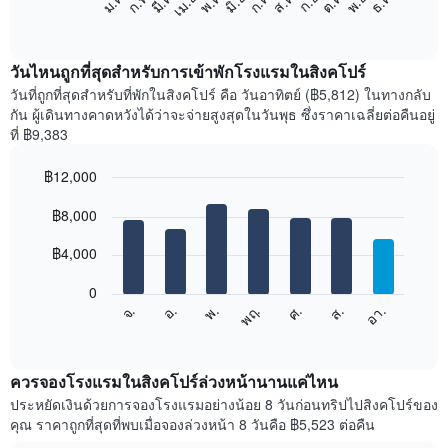
ก.พ.
พ.ค.
ส.ค.
พ.ย.
มี.ค.
มิ.ย.
ก.ย.
ธ.ค.
เม.ย.
ก.ค.
ต.ค.
ม.ค.
ต่อ
End
of
ไป
interactive
นี้
chart
แสดง
วันไหนถูกที่สุดสำหรับการเข้าพักโรงแรมในสิงคโปร์
ราคา
วันที่ถูกที่สุดสำหรับที่พักในสิงคโปร์ คือ วันอาทิตย์ (฿5,812) ในทางกลับ
เฉลี่ย
กัน ผู้เดินทางคาดหวังได้ว่าจะจ่ายสูงสุดในวันพุธ ซึ่งราคาเฉลี่ยต่อคืนอยู่
ของ
ที่ ฿9,383
ห้อง
พัก
฿12,000
ใน
Bar
แต่ละ
Chart
graphic.
฿8,000
chart
เดือน
with
แผนภูมิ
7
฿4,000
มี
bars.
แกน
0
X
แผนภูมิ
จ.
พฤ.
อา.
พ.
ส.
อ.
ศ.
1
ต่อ
End
แกน
of
ไป
interactive
แสดง
นี้
chart
เดือน
แสดง
ควรจองโรงแรมในสิงคโปร์ล่วงหน้านานแค่ไหน
แผนภูมิ
ราคา
ประหยัดเงินด้วยการจองโรงแรมอย่างน้อย 8 วันก่อนทริปไปสิงคโปร์ของ
มี
เฉลี่ย
คุณ ราคาถูกที่สุดที่พบเมื่อจองล่วงหน้า 8 วันคือ ฿5,523 ต่อคืน
แกน
ของ