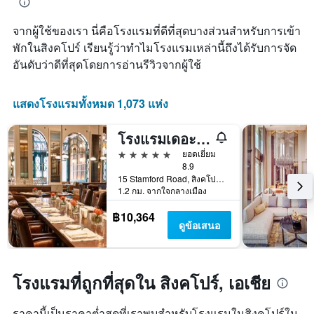
ที่
ดง
เข้า
ราคา
จากผู้ใช้ของเรา นี่คือโรงแรมที่ดีที่สุดบางส่วนสำหรับการเข้า
พัก
เฉลี่ย
แผนภูมิ
พักในสิงคโปร์ เรียนรู้ว่าทำไมโรงแรมเหล่านี้ถึงได้รับการจัด
ของ
มี
อันดับว่าดีที่สุดโดยการอ่านรีวิวจากผู้ใช้
ห้อง
แกน
พัก
X
1
แสดงโรงแรมทั้งหมด 1,073 แห่ง
แกน
แสดง
โรงแรมเดอะแคปิตอล เคมปินสกี้ ประเทศสิงคโปร์
จำนวน
วัน
5 ดาว
ยอดเยี่ยม
ก่อน
8.9
การ
15 Stamford Road, สิงคโปร์, สิงคโปร์
เข้า
1.2 กม. จากใจกลางเมือง
พัก
฿10,364
แผนภูมิ
ดูข้อเสนอ
มี
แกน
Y
1
โรงแรมที่ถูกที่สุดใน สิงคโปร์, เอเชีย
แกน
แแส
ดง
ราคานี้เป็นราคาต่ำสุดที่เราพบสำหรับโรงแรมในสิงคโปร์ใน