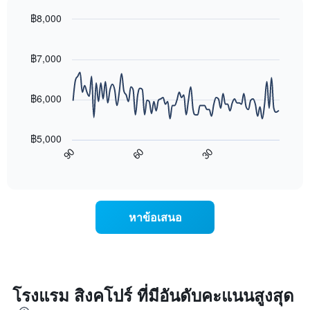
Y
ห้อง
1
พัก
฿8,000
แกน
ใน
Line
Chart
แแส
แต่ละ
graphic.
chart
ดง
with
วัน
฿7,000
ราคา
90
ของ
data
เฉลี่ย
สัปดาห์
points.
ของ
แผนภูมิ
฿6,000
ห้อง
มี
แผนภูมิ
พัก
แกน
ต่อ
X
฿5,000
ไป
1
60
30
90
นี้
End
แกน
of
แสดง
แสดง
interactive
การ
chart
วัน
เปลี่ยนแปลง
ของ
ของ
สัปดาห์
หาข้อเสนอ
ราคา
แผนภูมิ
ห้อง
มี
พัก
แกน
เมื่อ
Y
ใกล้
1
ถึง
โรงแรม สิงคโปร์ ที่มีอันดับคะแนนสูงสุด
แกน
วัน
แแส