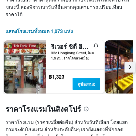
ราคา
ขณะนี้ ลองพิจารณาวันที่อื่นหากคุณสามารถเปรียบเทียบ
เฉลี่ย
ราคาได้
ของ
ห้อง
พัก
แสดงโรงแรมทั้งหมด 1,073 แห่ง
ริเวอร์ ซิตี้ อินน์ - โฮสเทล
33c Hongkong Street, สิงคโปร์, สิงคโปร์
1.9 กม. จากใจกลางเมือง
฿1,323
ดูข้อเสนอ
ราคาโรงแรมในสิงคโปร์
ราคาโรงแรม (ราคาเฉลี่ยต่อคืน) สำหรับวันที่เลือก โดยแยก
ตามระดับโรงแรม สำหรับระดับอื่นๆ เรายังแสดงที่พักยอด