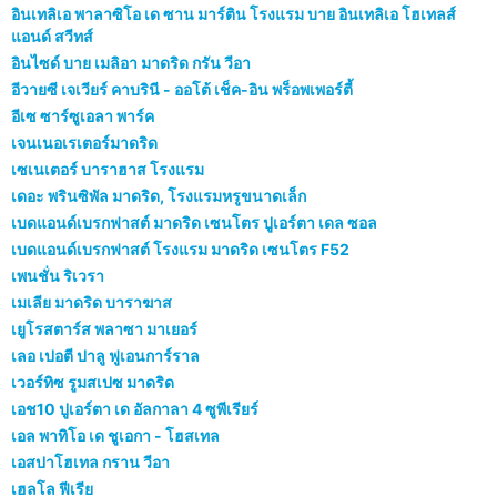
อินเทลิเอ พาลาซิโอ เด ซาน มาร์ติน โรงแรม บาย อินเทลิเอ โฮเทลส์
แอนด์ สวีทส์
อินไซด์ บาย เมลิอา มาดริด กรัน วีอา
อีวายซี เจเวียร์ คาบรินี - ออโต้ เช็ค-อิน พร็อพเพอร์ตี้
อีเซ ซาร์ซูเอลา พาร์ค
เจนเนอเรเตอร์มาดริด
เซเนเตอร์ บาราฮาส โรงแรม
เดอะ พรินซิพัล มาดริด, โรงแรมหรูขนาดเล็ก
เบดแอนด์เบรกฟาสต์ มาดริด เซนโตร ปูเอร์ตา เดล ซอล
เบดแอนด์เบรกฟาสต์ โรงแรม มาดริด เซนโตร F52
เพนชั่น ริเวรา
เมเลีย มาดริด บาราฆาส
เยูโรสตาร์ส พลาซา มาเยอร์
เลอ เปอตี ปาลู ฟูเอนการ์ราล
เวอร์ทิซ รูมสเปซ มาดริด
เอช10 ปูเอร์ตา เด อัลกาลา 4 ซูพีเรียร์
เอล พาทิโอ เด ชูเอกา - โฮสเทล
เอสปาโฮเทล กราน วีอา
เฮลโล ฟีเรีย