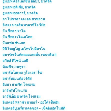
รูมเมท คอลเลกชัน อัลบา, มาดริด
รูมเมท อลิเซีย, มาดริด
รูมเมท ออสการ์, มาดริด
ลา โปซาดา เด เอล ชาฟลาน
ลิเบเร มาดริด พาลาซิโอ รียัล
วัน ช็อต ปราโด
วัน ช็อต เรโคเลโตส
วันแฟม ซันเกท
วีพี โซญโญ เมโทรโปลิตาโน
สมาร์ทเร็นทัลคอลเลคชั่น เซนทริค II
สวีทส์ ดีไซน์ แอบี
ห้องพัก เวนทูรา
อพาร์ตโฮเทล กูโอ เอราโซ
อพาร์ทเมนท์ฮวร์ตัส
อับบา มาดริด โรงแรม
อาร์ทริปโรงแรม
อาร์ทีเอ็ม มาดริด โรงแรม
อินเตอร์ พลาซ่า มายอร์ - ออโต้ เช็คอิน
อินเตอร์ปูเอร์ตาเดลซอล - เช็คอินอัตโนมัติ