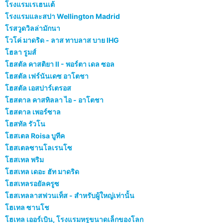
โรงแรมเรเฮนเต้
โรงแรมและสปา Wellington Madrid
โรสวูดวิลล่ามักนา
โวโค่ มาดริด - ลาส ทาบลาส บาย IHG
โฮลา รูมส์
โฮสตัล คาสติยา II - พอร์ตา เดล ซอล
โฮสตัล เฟร์นันเดซ อาโตชา
โฮสตัล เอสปาร์เตรอส
โฮสตาล คาสทิลลา ไอ - อาโตชา
โฮสตาล เพอร์ซาล
โฮสทัล รัวโน
โฮสเตล Roisa บูทีค
โฮสเตลซานโลเรนโซ
โฮสเทล พริม
โฮสเทล เดอะ ฮัท มาดริด
โฮสเทลรอยัลครูซ
โฮสเทลลาสฟวนเท็ส - สำหรับผู้ใหญ่เท่านั้น
โฮเทล ซานโช
โฮเทล เออร์เบิน, โรงแรมหรูขนาดเล็กของโลก