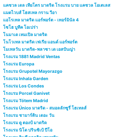
แคชวล เดล เทียโตร มาดริด โรงแรม บาย แคชวล โอเตเลส
แมดไวบส์ โฮสเทล กราน วีอา
แอโรเทล มาดริด แอร์พอร์ต - เทอร์มินัล 4
โซโฮ บูทีค โอเปร่า
โนมาเด เทมเปิล มาดริด
โนโวเทล มาดริด เฟเรีย แอนด์ แอร์พอร์ต
โมเทลวัน มาดริด-พลาซา เด เอสปันญ่า
โรงแรม 1881 Madrid Ventas
โรงแรม Europa
โรงแรม Grupotel Mayorazgo
โรงแรม Inhala Garden
โรงแรม Los Condes
โรงแรม Porcel Ganivet
โรงแรม Tótem Madrid
โรงแรม Único มาดริด - สมอลลักซูรี่ โฮเทลส์
โรงแรม ชามาร์ติน เดอะ วัน
โรงแรม ดู ตองป์ มาดริด
โรงแรม นิโด ปรินซิเป้ ปีโอ