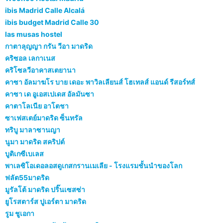
ibis Madrid Calle Alcalá
ibis budget Madrid Calle 30
las musas hostel
กาตาลุญญา กรัน วีอา มาดริด
คริซอล เลกาเนส
คริโซลวีอาคาสเตยานา
คาซา อัลมาฆโร บาย เดอะ พาวิลเลียนส์ โฮเทลส์ แอนด์ รีสอร์ทส์
คาซา เด อูเอสเปเดส อัลมันซา
คาตาโลเนีย อาโตชา
ซาเฟสเตย์มาดริด ซ็นทรัล
ทริบู มาลาซานญา
นูมา มาดริด สคริปต์
บูติเกซีเบเลส
พาเลซิโอเดอลอสดูเกสกรานเมเลีย - โรงแรมชั้นนำของโลก
ฟลัต55มาดริด
มูรัลโต้ มาดริด ปริ๊นเซสซ่า
ยูโรสตาร์ส ปูเอร์ตา มาดริด
รูม ชูเอกา