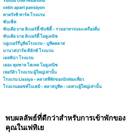
Yunus Otel Hisaronu
cetin apart pansiyon
คาตรังซิ พาร์ค โรงแรม
ซันเซ็ท
ซันเดีย บาย ลิเบอร์ตี้ ซันซิตี้ - รวมอาหารและเครื่องดื่ม
ซันเดีย บาย ลิเบอร์ตี้ โอลูเดนิซ
บลูเบอร์รี่บูทีคโรงแรม - บูทีคคลาส
มานาสปาร์ค ดีลักซ์ โรงแรม
เดสติน่า โรงแรม
เดอะ คุมซาล โฮเทล โอลูเดนิซ
เพอร์ดิว โรงแรม ผู้ใหญ่เท่านั้น
โรงแรม Lissiya - คลาสที่พักของนักท่องเที่ยว
โรงแรมยอชท์โบเฮมี - คลาสบูทีค - เฉพาะผู้ใหญ่เท่านั้น
พบผลลัพธ์ที่ดีกว่าสำหรับการเข้าพักของ
คุณในเฟทิเย