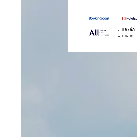
...และอีก
มากมาย