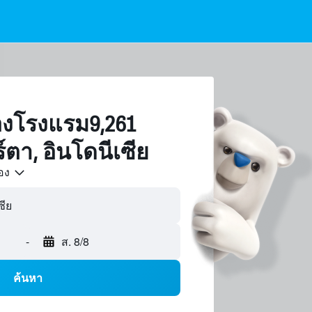
งโรงแรม9,261
ตา, อินโดนีเซีย
้อง
-
ส. 8/8
ค้นหา