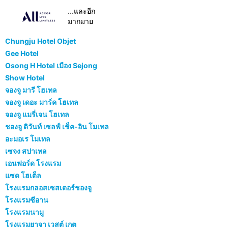
...และอีก
มากมาย
Chungju Hotel Objet
Gee Hotel
Osong H Hotel เมือง Sejong
Show Hotel
จองจู มารี โฮเทล
จองจู เดอะ มาร์ค โฮเทล
จองจู แมรี่เจน โฮเทล
ชองจู ดิวันท์ เซลฟ์ เช็ค-อิน โมเทล
อะมอเร โมเทล
เซจง สปาเทล
เอนฟอร์ด โรงแรม
แซด โฮเต็ล
โรงแรมกลอสเซสเตอร์ชองจู
โรงแรมซีอาน
โรงแรมนามู
โรงแรมยาจา เวสต์ เกต