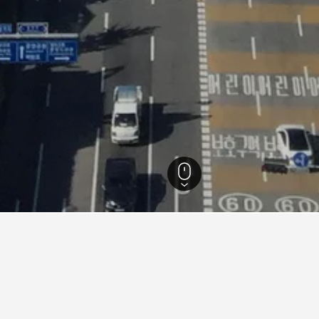
ซ็องนัม
134
ข้อมูลโรงแรมใน ซ็องนัม
Hotel E Jen
Hw
The Residence of Palace In Jungwon
คอ
น์
มอแรน ดับเบิลยู
วิ