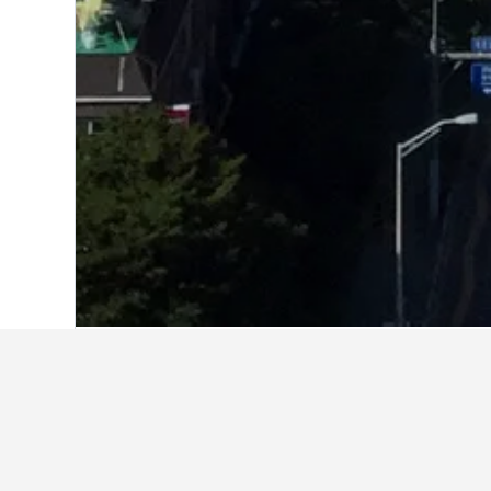
หน้าหลัก
เกาหลีใต้
39,583
คยองกี
5,549
Bundang (Jeongja) Hotel Bliss
Residence Pangyo
บุนดัง (ซอฮยอน) บิสซิเนส โฮเทล ไคน์-คย