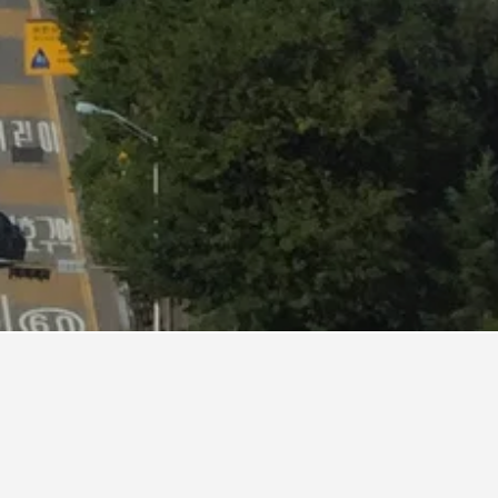
angtobang Motel
ร์ทยาร์ด บาย แมริออท โซล พังโย
รี มิลิโทเปียโฮเทล บาย มารีน