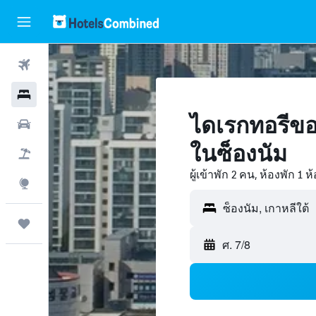
ตั๋วเครื่องบิน
โรงแรม
ไดเรกทอรีขอ
รถเช่า
ในซ็องนัม
เที่ยวบิน+โรงแรม
ผู้เข้าพัก 2 คน, ห้องพัก 1 ห
สำรวจ
ทริป
ศ. 7/8