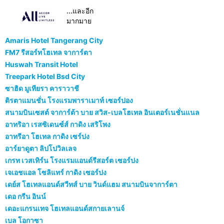
...และอีก
มากมาย
Amaris Hotel Tangerang City
FM7 รีสอร์ทโฮเทล จาการ์ตา
Huswah Transit Hotel
Treepark Hotel Bsd City
ซาฮิด มูเทียรา คาราวาชี
ติรตาแมนชั่น โรงแรมพาราเมาท์ เซอร์ปอง
สนามบินเซสต์ จาการ์ต้า บาย สวิส-เบลโฮเทล อินเตอร์เนชั่นแนล
อาทริอา เรสซิเดนซ์ส์ กาดิง เสริโพง
อาทรีอา โฮเทล กาดิง เซร์ปง
อาร์ยาดูตา ลิปโปวิลเลจ
เกรท เวสเทิร์น โรงแรมแอนด์รีสอร์ต เซอร์ปง
เจเอชแอล โซลิแทร์ กาดิง เซอร์ปง
เดย์ส โฮเทลแอนด์สวีทส์ บาย วินด์แฮม สนามบินจาการ์ตา
เดอ กรีน อินน์
เดอะแกรนเทจ โฮเทลแอนด์สกายเลานจ์
เบล โอกาซา