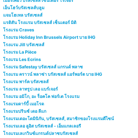
เมอร์เคียว บรัสเซลส์ เซ็นเตอร์ โรเจียร์
เอ็นโฮว์บรัสเซลส์บลูม
แจมโฮเทล บรัสเซลส์
แรดิสัน โรงแรม บรัสเซลส์ เซ็นเตอร์ มิดิ
โรงแรม Craves
โรงแรม Holiday Inn Brussels Airport บาย IHG
โรงแรม Jill บรัสเซลส์
โรงแรม La Pièce
โรงแรม Les Ecrins
โรงแรม Safestay บรัสเซลส์ แกรนด์ พลาซ
โรงแรม คราวน์ พลาซ่า บรัสเซลส์ แอร์พอร์ต บาย IHG
โรงแรม พาร์ค บรัสเซลส์
โรงแรม ลาทรูป เลอ แบร์เจอร์
โรงแรม อมิโก, อะ ร็อคโค ฟอร์เต โรงแรม
โรงแรมดาร์บี้ เมอโรด
โรงแรมปรินซ์ เดอ ลีแก
โรงแรมเดอะโดมินิกัน, บรัสเซลส์, สมาชิกของโรงแรมดีไซน์
โรงแรมเลอ ลูอิส บรัสเซลส์ - เอ็มแกลเลอรี
โรงแรมเลเกวินซ์แกรนด์ปลาซบรัสเซลส์