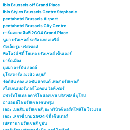
ibis Brussels off Grand Place
ibis Styles Brussels Centre Stephanie
pentahotel Brussels Airport
pentahotel Brussels City Centre
การ์ดคลาสสิคที่ 2GO4 Grand Place
นูมา บรัสเซลส์ รอยัล แกลเลอรีส์
บัดเจ็ต รูม บรัสเซลส์
พิลโลว์ส์ ซิตี้ โฮเทล บรัสเซลส์ เซ็นเตอร์
ยาร์ดเมือง
ยูมมา อาร์บัน ลอดจ์
ยูโรสตาร์ส อเวนิว หลุยส์
รัดดิสัน คอลเลคชัน แกรนด์ เพลส บรัสเซลส์
สไตเกนเบอร์เกอร์ ไอคอน วิลท์เชอร์
อพาร์ทโฮเทล อดาจิโอ แอคเซส บรัสเซลส์ ยูโรป
อาแอนด์โอ บรัสเซล เซนทรุม
เดอะ เบลสัน บรัสเซลส์, อะ ทริบิวต์ พอร์ตโฟลิโอ โรงแรม
เดอะ เลกาซี่ บาย 2GO4 ซิตี้ เซ็นเตอร์
เปสตานา บรัสเซลส์ ชูมัน