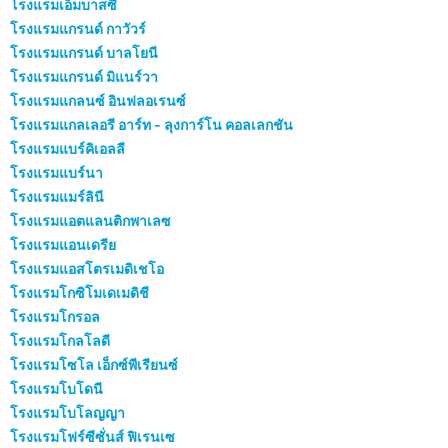
โรงแรมเอ็มบาสซี
โรงแรมแกรนด์ กาวัวร์
โรงแรมแกรนด์ บาลโยนี
โรงแรมแกรนด์ มิแนร์วา
โรงแรมแกลนซ์ อินฟลอเรนซ์
โรงแรมแกลเลอรี อาร์ท - ลุงการ์โน คอลเลกชัน
โรงแรมแบร์คิเอลลี
โรงแรมแบร์นา
โรงแรมแมร์ลินี
โรงแรมแอตแลนติกพาเลซ
โรงแรมแอนเดรีย
โรงแรมแอสโตรเมดิเชโอ
โรงแรมโกซิโมเดเมดิชี
โรงแรมโกรอล
โรงแรมโกลโลดี
โรงแรมโซโล เอ็กซ์พีเรียนซ์
โรงแรมโบโดนี
โรงแรมโบโลญญา
โรงแรมโฟร์ซีซั่นส์ ฟิเรนเซ