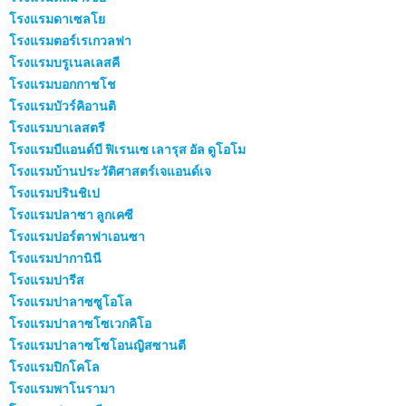
โรงแรมดาเซลโย
โรงแรมตอร์เรเกวลฟา
โรงแรมบรูเนลเลสคี
โรงแรมบอกกาชโช
โรงแรมบัวร์คิอานติ
โรงแรมบาเลสตรี
โรงแรมบีแอนด์บี ฟิเรนเซ เลารุส อัล ดูโอโม
โรงแรมบ้านประวัติศาสตร์เจแอนด์เจ
โรงแรมปรินชิเป
โรงแรมปลาซา ลูกเคซี
โรงแรมปอร์ตาฟาเอนซา
โรงแรมปากานินี
โรงแรมปารีส
โรงแรมปาลาซซูโอโล
โรงแรมปาลาซโซเวกคิโอ
โรงแรมปาลาซโซโอนญิสซานตี
โรงแรมปิกโคโล
โรงแรมพาโนรามา