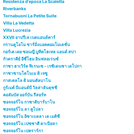
Residenza d'epoca La Scaletta
Riverbanks
Tornabuoni La Petite Suite
Villa La Vedetta
Villa Lucrezia
XXVII อาปรีเล เบดแอนด์คาร์
กรานดูโอโม ชาร์มิ่งแอคคอมโมเดชั่น
กอร์เต เดย ซอนญี บูทีคโฮเทล แอนด์ สปา
กัวดราคีย์ อีซี่โฮม อินฟลอเรนซ์
กาซา ฮาเวิร์ด ฟิเรนเซ - เรซิเดนซา เดโปกา
กาซาซานโตโนเม ดิ เจซู
กาสเตลโล ดิ มอนตัลบาโน
กูร์เมต์ บีแอนด์บี วิลล่าลันดุชชี
คอลัมบัส ออร์บัน รีสอร์ท
ซอจจอร์โน กาซาดิบาร์บาโน
ซอจจอร์โน ลา คูโปลา
ซอจจอร์โน อิซาเบลลา เด เมดิชี
ซอจจอร์โน เปซซาตี ดาเนียลา
ซอจจอร์โน เปตราร์กา