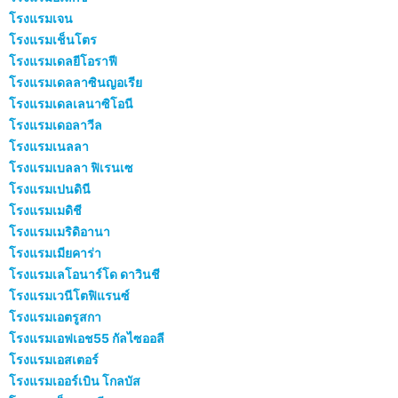
โรงแรมเจน
โรงแรมเช็นโตร
โรงแรมเดลยีโอราฟี
โรงแรมเดลลาซินญอเรีย
โรงแรมเดลเลนาซิโอนี
โรงแรมเดอลาวีล
โรงแรมเนลลา
โรงแรมเบลลา ฟิเรนเซ
โรงแรมเปนดินี
โรงแรมเมดิชี
โรงแรมเมริดิอานา
โรงแรมเมียคาร่า
โรงแรมเลโอนาร์โด ดาวินชี
โรงแรมเวนีโตฟิแรนซ์
โรงแรมเอตรูสกา
โรงแรมเอฟเอช55 กัลไซออลี
โรงแรมเอสเตอร์
โรงแรมเออร์เบิน โกลบัส