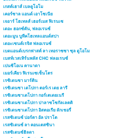
เกสต์เฮาส์ เบลดูโอโม
เคอร์ซาล แอนด์ เอาโซเนีย
เจอาร์ โฮเทลส์ เฮอร์เมส ฟิเรนเซ
เดอะ ฮอกซ์ตัน, ฟลอเรนซ์
เดอะมูน บูทีคโฮเทลแอนด์สปา
เดอะเซนต์เรจิส ฟลอเรนซ์
เบดแอนด์เบรกฟาสต์ ลา เทอราซซา ซุล ดูโอโม
เบสท์เวสเทิร์นพลัส CHC ฟลอเรนซ์
เปนซิโอเน คานาดา
เมอร์เคียว ฟิเรนเซเช็นโตร
เรซิเดนซา มาร์ติน
เรซิเดนซา เดโปกา ตอร์เร เดย ลารี
เรซิเดนซาเดโปกา กอร์เตเดยเนรี
เรซิเดนซาเดโปกา ปาลาซโซกัลเลตติ
เรซิเดนซาเดโปกา อิสตอเรีย ลักเชอรี่
เรสซิเดนซ์ ปอร์ตา อัล ปราโต
เรสซิเดนซ์ ลา คอนเตสซินา
เรสซิเดนซ์ฮิลดา