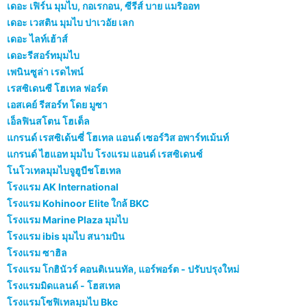
เดอะ เฟิร์น มุมไบ, กอเรกอน, ซีรีส์ บาย แมริออท
เดอะ เวสติน มุมไบ ปาเวอัย เลก
เดอะ ไลท์เฮ้าส์
เดอะรีสอร์ทมุมไบ
เพนินซูล่า เรดไพน์
เรสซิเดนซี โฮเทล ฟอร์ต
เอสเคย์ รีสอร์ท โดย มูซา
เอ็ลฟินสโตน โฮเต็ล
แกรนด์ เรสซิเด้นซี่ โฮเทล แอนด์ เซอร์วิส อพาร์ทเม้นท์
แกรนด์ ไฮแอท มุมไบ โรงแรม แอนด์ เรสซิเดนซ์
โนโวเทลมุมไบจูฮูบีชโฮเทล
โรงแรม AK International
โรงแรม Kohinoor Elite ใกล้ BKC
โรงแรม Marine Plaza มุมไบ
โรงแรม ibis มุมไบ สนามบิน
โรงแรม ซาฮิล
โรงแรม โกฮินัวร์ คอนติเนนทัล, แอร์พอร์ต - ปรับปรุงใหม่
โรงแรมมิดแลนด์ - โฮสเทล
โรงแรมโซฟิเทลมุมไบ Bkc