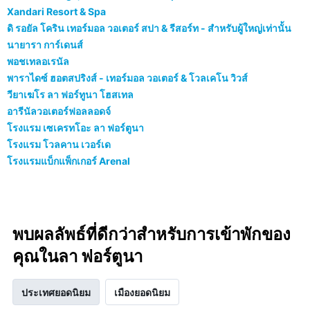
Xandari Resort & Spa
ดิ รอยัล โคริน เทอร์มอล วอเตอร์ สปา & รีสอร์ท - สำหรับผู้ใหญ่เท่านั้น
นายารา การ์เดนส์
พอชเทลอเรนัล
พาราไดซ์ ฮอตสปริงส์ - เทอร์มอล วอเตอร์ & โวลเคโน วิวส์
วียาเฆโร ลา ฟอร์ทูนา โฮสเทล
อารีนัลวอเตอร์ฟอลลอดจ์
โรงแรม เซเครทโอะ ลา ฟอร์ตูนา
โรงแรม โวลคาน เวอร์เด
โรงแรมแบ็กแพ็กเกอร์ Arenal
พบผลลัพธ์ที่ดีกว่าสำหรับการเข้าพักของ
คุณในลา ฟอร์ตูนา
ประเทศยอดนิยม
เมืองยอดนิยม