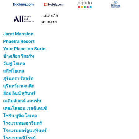
...และอีก
มากมาย
Jarat Mansion
Phaetra Resort
Your Place Inn Surin
ช้างเผือก รีสอร์ท
วันฟู โฮเทล
สลีฟโฮเทล
สุรินทรา รีสอร์ท
สุรินทร์มาเจสติก
ฮ็อป อินน์ สุรินทร์
เฉลิมลักษณ์ แมนชั่น
เดอะไลออน เรสซิเดนซ์
โซริน บูทีค โฮเทล
โรงแรมทองธารินทร์
โรงแรมฟอร์จูน สุรินทร์
โรงแรมมณีโรจน์