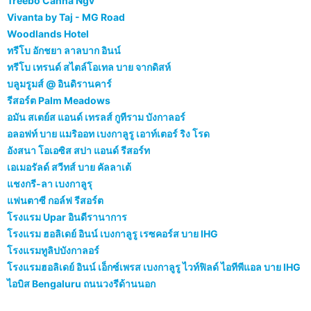
Treebo Canna Ngv
Vivanta by Taj - MG Road
Woodlands Hotel
ทรีโบ อักชยา ลาลบาก อินน์
ทรีโบ เทรนด์ สไตล์โอเทล บาย จากดิสห์
บลูมรูมส์ @ อินดิรานคาร์
รีสอร์ต Palm Meadows
อมัน สเตย์ส แอนด์ เทรลส์ กูทีราม บังกาลอร์
อลอฟท์ บาย แมริออท เบงกาลูรู เอาท์เตอร์ ริง โรด
อังสนา โอเอซิส สปา แอนด์ รีสอร์ท
เอเมอรัลด์ สวีทส์ บาย คัลลาเต้
แชงกรี-ลา เบงกาลูรุ
แฟนตาซี กอล์ฟ รีสอร์ต
โรงแรม Upar อินดีรานาการ
โรงแรม ฮอลิเดย์ อินน์ เบงกาลูรู เรซคอร์ส บาย IHG
โรงแรมทูลิปบังกาลอร์
โรงแรมฮอลิเดย์ อินน์ เอ็กซ์เพรส เบงกาลูรู ไวท์ฟิลด์ ไอทีพีแอล บาย IHG
ไอบิส Bengaluru ถนนวงรีด้านนอก