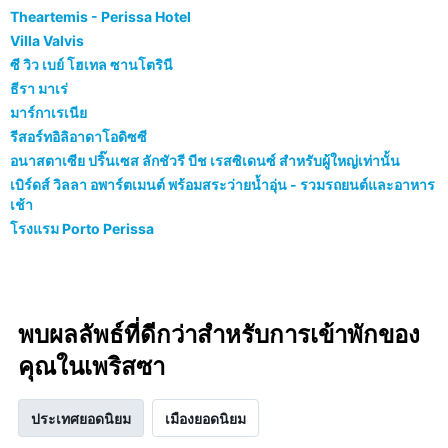
Theartemis - Perissa Hotel
Villa Valvis
ซี วิว เบย์ โฮเทล ซานโตรินี
ธีรา มาเร่
มาร์กาเรเนีย
รีสอร์ทอิลิอาดาโอดิซซี
อนาสตาเซีย ปริ๊นเซส ลักชัวรี บีช เรสซิเดนซ์ สำหรับผู้ใหญ่เท่านั้น
เบิร์ดส์ วิลลา อพาร์ตเมนต์ พร้อมสระว่ายน้ำอุ่น - รวมรถยนต์และอาหาร
เช้า
โรงแรม Porto Perissa
พบผลลัพธ์ที่ดีกว่าสำหรับการเข้าพักของ
คุณในเพริสซา
ประเทศยอดนิยม
เมืองยอดนิยม