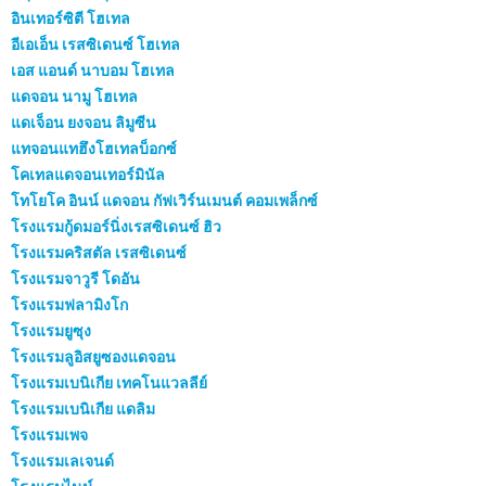
อินเทอร์ซิตี โฮเทล
อีเอเอ็น เรสซิเดนซ์ โฮเทล
เอส แอนด์ นาบอม โฮเทล
แดจอน นามู โฮเทล
แดเจ็อน ยงจอน ลิมูซีน
แทจอนแทฮึงโฮเทลบ็อกซ์
โคเทลแดจอนเทอร์มินัล
โทโยโค อินน์ แดจอน กัฟเวิร์นเมนต์ คอมเพล็กซ์
โรงแรมกู้ดมอร์นิ่งเรสซิเดนซ์ ฮิว
โรงแรมคริสตัล เรสซิเดนซ์
โรงแรมจาวูรี โดอัน
โรงแรมฟลามิงโก
โรงแรมยูซุง
โรงแรมลูอิสยูซองแดจอน
โรงแรมเบนิเกีย เทคโนแวลลีย์
โรงแรมเบนิเกีย แดลิม
โรงแรมเพจ
โรงแรมเลเจนด์