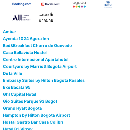
...และอีก
มากมาย
Ambar
Ayenda 1024 Agora Inn
Bed&Breakfast Chorro de Quevedo
Casa Bellavista Hostel
Centro Internacional Apartahotel
Courtyard by Marriott Bogota Airport
De la Ville
Embassy Suites by Hilton Bogotá Rosales
Exe Bacata 95
Ghl Capital Hotel
Gio Suites Parque 93 Bogot
Grand Hyatt Bogota
Hampton by Hilton Bogota Airport
Hostal Gastro Bar Casa Colibrí
Hotel B3 Virrey