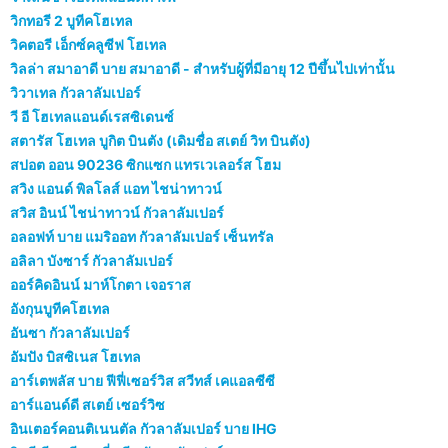
วิกทอรี 2 บูทีคโฮเทล
วิคตอรี เอ็กซ์คลูซีฟ โฮเทล
วิลล่า สมาอาดี บาย สมาอาดี - สำหรับผู้ที่มีอายุ 12 ปีขึ้นไปเท่านั้น
วิวาเทล กัวลาลัมเปอร์
วี อี โฮเทลแอนด์เรสซิเดนซ์
สตารัส โฮเทล บูกิต บินตัง (เดิมชื่อ สเตย์ วิท บินตัง)
สปอต ออน 90236 ซิกแซก แทรเวเลอร์ส โฮม
สวิง แอนด์ พิลโลส์ แอท ไชน่าทาวน์
สวิส อินน์ ไชน่าทาวน์ กัวลาลัมเปอร์
อลอฟท์ บาย แมริออท กัวลาลัมเปอร์ เซ็นทรัล
อลิลา บังซาร์ กัวลาลัมเปอร์
ออร์คิดอินน์ มาห์โกตา เจอราส
อังกุนบูทีคโฮเทล
อันซา กัวลาลัมเปอร์
อัมปัง บิสซิเนส โฮเทล
อาร์เตพลัส บาย ฟีฟี่เซอร์วิส สวีทส์ เคแอลซีซี
อาร์แอนด์ดี สเตย์ เซอร์วิซ
อินเตอร์คอนติเนนตัล กัวลาลัมเปอร์ บาย IHG