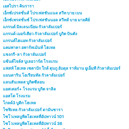
เอสไปรา คินรารา
เอ็กซ์เปรสชั่นส์ โปรเฟสชันแนล สวีท บาย เบน
เอ็กซ์เพรสชั่นซ์ โปรเฟสชันนอล สวีทส์ บาย มายคีย์
แกรนด์ มิลเลนเนียม กัวลาลัมเปอร์
แกรนด์ เมอร์เคียว กัวลาลัมเปอร์ บูกิต บินตัง
แกรนด์ไฮแอท กัวลาลัมเปอร์
แคมพาคา อพาร์ทเม้นท์ โฮเทล
แชงกรี-ลา กัวลาลัมเปอร์
แซ้นต์ไจล์ส บูเลอวาร์ด โรงแรม
แฟสท์ โฮเทล เซตาปัก ใกล้ ตุนกู อับดุล ราห์มาน ยูเอ็มที กัวลาลัมเปอร์
แมนดาริน โอเรียนทัล กัวลาลัมเปอร์
แลนสันเพลส บูกิตซีลอน
แอสเตอร์+ โรงแรม บูกิต จาลิล
แอสโต โรงแรม
โกลด์3 บูติก โฮเทล
โซฟิเทล กัวลาลัมเปอร์ ดามันซารา
โซโวเทลบูทีคโฮเทลที่อัปทาวน์ 101
โซโวเทลบูทีคโฮเทลที่อัปทาวน์ 36