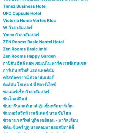
Timez Business Hotel
UFO Capsule Hotel
Victoria Home Vortex Klcc
W กัวลาลัมเปอร์
Ymca กัวลาลัมเปอร์
ZEN Rooms Basic Neotel Hotel
Zen Rooms Basic Imbi
Zen Rooms Happy Garden
กาปิตัน ฮิลล์ แอท เซมเปไน พาร์ค เรสซิเดนเซส
การ์เด้น สวีทส์ แอท แพลตินัม
คริสตัลคราวน์ กัวลาลัมเปอร์
คิงส์ตัน โฮเทล 4 ที่ ทีอาร์เอ็กซ์
ซอเมอร์เซ็ท กัวลาลัมเปอร์
ซันโกลด์อินน์
ซับมารีนเกสต์เฮาส์ @ เซ็นทรัลมาร์เก็ต
ซัมเมอร์สวีทส์ เรสซิเดนซ์ บาย ซับโฮม
ซัวซานา สวีทส์ บูกิต เซย์ลอน - พาวิลเลียน
ซิติน ซีแคร์ ปูดู บายคอมพาสฮอสปิทาลิตี้