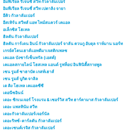
อิมพีเรียล รีเจนซี่ สวีท กัวลาลัมเปอร์
อิมพีเรียล รีเจนซี่ สวีท เปตาลิง จายา
อีคิว กัวลาลัมเปอร์
อีสเทิร์น สวีทส์ แอท ไทม์สแควร์ เคแอล
อเล็กซิส โฮเทล
ฮิลตัน กัวลาลัมเปอร์
ฮิลตัน การ์เดน อินน์ กัวลาลัมเปอร์ จาลัน ตวนกู อับดุล ราห์มาน นอร์ท
เกรย์สโตนเฮาส์แอทดีมาเจสติกเพลซ
เคแอล บังซาร์เซ็นทรัล (เอสต์)
เคแอลสกายไลน์ โฮสเทล แอนด์ รูฟท็อป อินฟินิตี้สกายพูล
เซน รูมส์ ซาฮาบัต เกสท์เฮาส์
เซน รูมส์ บูกิต จาลิล
เด คิง โฮเทล เคแอลซีซี
เดอนีซอินน์
เดอะ ซิกเนเจอร์ โรงแรม & เซอร์วิส สวีท ฮาร์ตามาส กัวลาลัมเปอร์
เดอะ แพลทินัม สวีท
เดอะกัวลาลัมเปอร์เจอร์นัล
เดอะริทซ์-คาร์ลตัน กัวลาลัมเปอร์
เดอะเซนต์เรจิส กัวลาลัมเปอร์