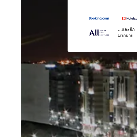
...และอีก
มากมาย