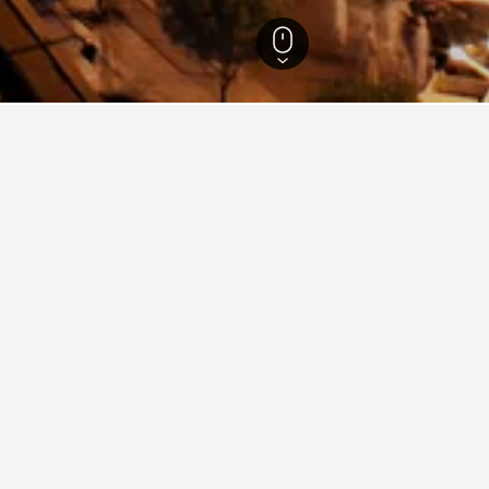
ะฮ์
1,225
ดีนะห์
945
ข้อมูลโรงแรมใน ดีนะห์
Al Dakheel Plaza
Al
dinah 9
Al Eairy Furnished Apt Al Madinah 1
Al
5
Al Eiman Al Qibla Hotel
Al
Al Hayat Golden Hotel
Al
Al Zahra Al Kheir Hotel
Al
Amjad Al Salam
As
Bosphorus Hotel
Bu
Con Code Al Nazeel
Co
Dar Al Eiman Al Manar
Da
Dar Al Naem Hotel
Da
Deyar Al Eiman Hotel
Di
Elaf Al Nakheel
El