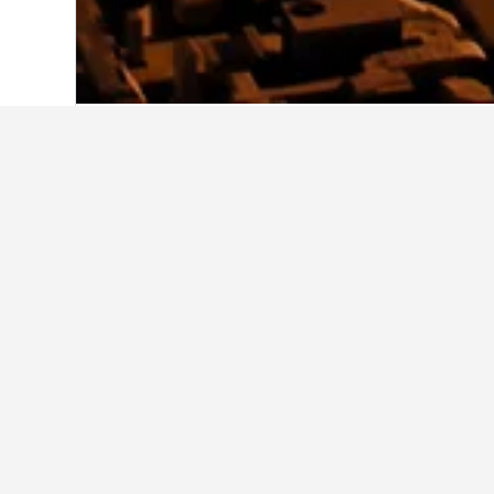
หน้าหลัก
ซาอุดิอาระเบีย
11,052
อัลมะดีน
Al Alya Hotel Rooms and Suites
Al Eairy Furnished Apartments Al Ma
Al Eairy Furnished Apts Al Madinah 
Al Haram Hotel - By Al Rawda
Al Salhiya Diamond Hotel
Amjad Al Gharaa Hotel
Bader Al Marsa Hotel
Burj Al Mukhtara Hotel
Dallah Taibah Hotel
Dar Al Kiram Hotel
Dar Al Taqwa Hotel
Durrat Al Eiman Hotel