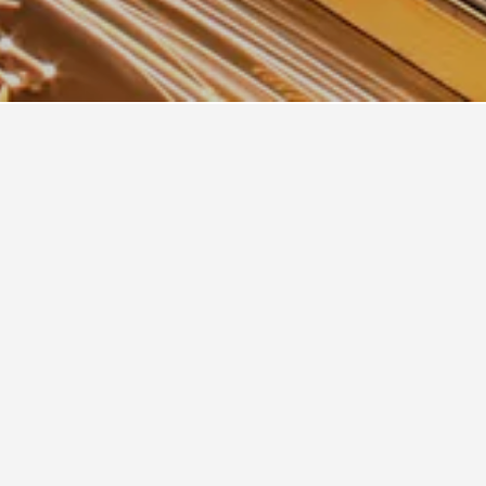
 Eairy Apartments Al Madinah 14
 Eairy Furnished Apt Al Madinah 4
 Fayroz Shatta
 Mokhtara International Hotel
ansar Golden Tulip
saafa Golden Hotel
otat Al-Madina
ncorde Dar Al Khair
r Al Eiman Al Nour
r Al Shohadaa Hotel
yar Al Madina Hotel
af Meshal Al Madinah Hotel