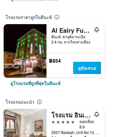
โรงแรมราคาถูกในดีนะห์
Al Eairy Furnished Apt Al Madinah 3
ดีนะห์, ซาอุดิอาระเบีย
2.4 กม. จากใจกลางเมือง
฿854
ดูข้อเสนอ
ดูโรงแรมที่ถูกที่สุดในดีนะห์
โรงแรมแนะนำ
โรงแรม อินเตอร์คอนติเนนตัล มาดีนะห์ - ดาร์ อัล อิมาน บาย IHG
5 ดาว
ยอดเยี่ยม
8.9
2657-Badaah, Unit No:10, ดีนะห์, ซาอุดิอาระเบีย