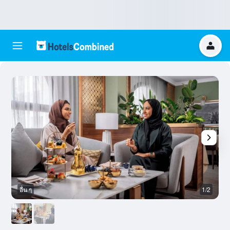
อื่น ๆ
1/2
บ