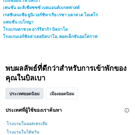
เป็นซีออน โล บิลเบา
เพนชั่น อะลิเซียซซซ์ เบดแอนด์เบรคฟาสต์
เรสซิเดนเซีย ยูนิเวอร์ซิทาเรีย เรซา บลาส เด โอเตโร
แพนชั่น เบโกญา
โรงแรมคาชวล อาร์ริยาก้า บิลบาโอ
โรงแรมเอร์ซิลล่าเดอบิลบาโอ, คอลเล็กชันออโตราฟ
พบผลลัพธ์ที่ดีกว่าสำหรับการเข้าพักของ
คุณในบิลเบา
ประเทศยอดนิยม
เมืองยอดนิยม
ประเทศที่ผู้ใช้ของเราค้นหา
โรงแรมในออสเตรเลีย
โรงแรมในไต้หวัน