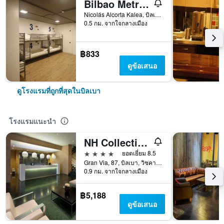
Bilbao Metropolitan Hostel by Bossh Hotels
Nicolás Alcorta Kalea, บิลเบา, วิซคาย่า, สเปน
0.5 กม. จากใจกลางเมือง
฿833
ดูข้อเสนอ
ดูโรงแรมที่ถูกที่สุดในบิลเบา
โรงแรมแนะนำ
NH Collection Villa de Bilbao
4 ดาว
ยอดเยี่ยม 8.5
Gran Via, 87, บิลเบา, วิซคาย่า, สเปน
0.9 กม. จากใจกลางเมือง
฿5,188
ดูข้อเสนอ