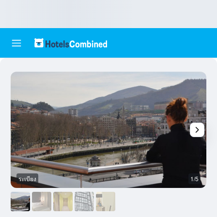
ระเบียง
1/5
อ