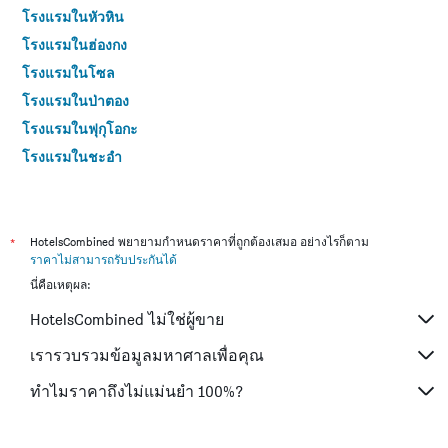
โรงแรมในหัวหิน
โรงแรมในฮ่องกง
โรงแรมในโซล
โรงแรมในป่าตอง
โรงแรมในฟุกุโอกะ
โรงแรมในชะอำ
โรงแรมในกระบี่
โรงแรมในซัปโปโร
โรงแรมในเกาะสมุย
*
HotelsCombined พยายามกำหนดราคาที่ถูกต้องเสมอ อย่างไรก็ตาม
ราคาไม่สามารถรับประกันได้
โรงแรมในเซี่ยงไฮ้
นี่คือเหตุผล:
โรงแรมในเกาะช้าง (ตราด)
HotelsCombined ไม่ใช่ผู้ขาย
โรงแรมในไทเป
โรงแรมในหาดใหญ่
เรารวบรวมข้อมูลมหาศาลเพื่อคุณ
โรงแรมในชลบุรี
ทำไมราคาถึงไม่แม่นยำ 100%?
โรงแรมในภูเก็ต
โรงแรมในระยอง