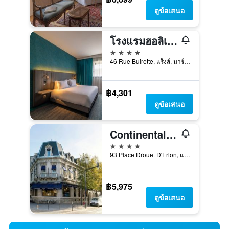
ดูข้อเสนอ
โรงแรมฮอลิเดย์อินน์แร็งส์เซ็นเตอร์บาย IHG (ห้องพักปรับปรุงใหม่)
4 ดาว
46 Rue Buirette, แร็งส์, มาร์น, ฝรั่งเศส
฿4,301
ดูข้อเสนอ
Continental Hotel
4 ดาว
93 Place Drouet D'Erlon, แร็งส์, มาร์น, ฝรั่งเศส
฿5,975
ดูข้อเสนอ