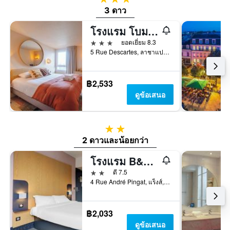
3 ดาว
โรงแรม โบมา ทรัวส์
3 ดาว
ยอดเยี่ยม 8.3
5 Rue Descartes, ลาชาแปล-แซงต์-ลุค, โอบ, ฝรั่งเศส
฿2,533
ดูข้อเสนอ
2 ดาว
2 ดาวและน้อยกว่า
โรงแรม B&B Reims Centre Gare
2 ดาว
ดี 7.5
4 Rue André Pingat, แร็งส์, มาร์น, ฝรั่งเศส
฿2,033
ดูข้อเสนอ