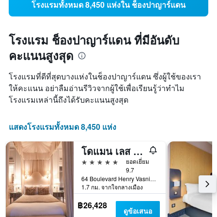
โรงแรมทั้งหมด 8,450 แห่งใน ช็องปาญาร์แดน
โรงแรม ช็องปาญาร์แดน ที่มีอันดับ
คะแนนสูงสุด
โรงแรมที่ดีที่สุดบางแห่งในช็องปาญาร์แดน ซึ่งผู้ใช้ของเรา
ให้คะแนน อย่าลืมอ่านรีวิวจากผู้ใช้เพื่อเรียนรู้ว่าทำไม
โรงแรมเหล่านี้ถึงได้รับคะแนนสูงสุด
แสดงโรงแรมทั้งหมด 8,450 แห่ง
โดแมน เลส คราเยร์ส
5 ดาว
ยอดเยี่ยม
9.7
64 Boulevard Henry Vasnier, แร็งส์, มาร์น, ฝรั่งเศส
1.7 กม. จากใจกลางเมือง
฿26,428
ดูข้อเสนอ