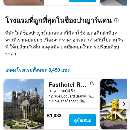
โรงแรมที่ถูกที่สุดในช็องปาญาร์แดน
ที่พักใกล้ช็องปาญาร์แดนเหล่านี้มีค่าใช้จ่ายต่อคืนต่ำที่สุด
จากที่เราเคยพบมา เนื่องจากราคาอาจแตกต่างกันไปตามวัน
ที่ ให้เปลี่ยนวันที่หากคุณมีความยืดหยุ่นในการเปรียบเทียบ
ราคา
แสดงโรงแรมทั้งหมด 8,450 แห่ง
Fasthotel Reims Est - Taissy
2 ดาว
พอใช้ 5.4
12 Rue Edouard Branly, เตสซี, มาร์น, ฝรั่งเศส
1.4 กม. จากใจกลางเมือง
฿1,033
ดูข้อเสนอ