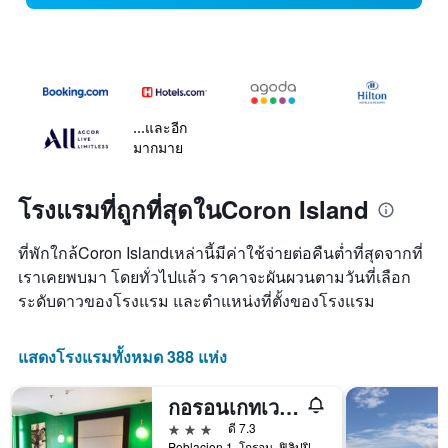
...และอีก
มากมาย
โรงแรมที่ถูกที่สุดในCoron Island
ที่พักใกล้Coron Islandเหล่านี้มีค่าใช้จ่ายต่อคืนต่ำที่สุดจากที่
เราเคยพบมา โดยทั่วไปแล้ว ราคาจะผันผวนตามวันที่เลือก
ระดับดาวของโรงแรม และตำแหน่งที่ตั้งของโรงแรม
แสดงโรงแรมทั้งหมด 388 แห่ง
กอรอนเกทเวย์ โฮเทลแอนด์สวีทส์
3 ดาว
ดี 7.3
Poblacion 1, โกรอน, ฟิลิปปินส์