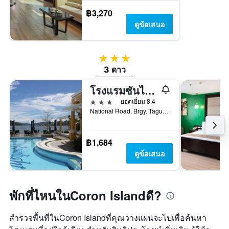
฿3,270
ดูข้อเสนอ
3 ดาว
3 ดาว
โรงแรมซันไลท์เกสท์ กอรอน
3 ดาว
ยอดเยี่ยม 8.4
National Road, Brgy. Tagumpay, โกรอน, ฟิลิปปินส์
฿1,684
ดูข้อเสนอ
พักที่ไหนในCoron Islandดี?
สำรวจพื้นที่ในCoron Islandที่คุณวางแผนจะไปเพื่อค้นหา