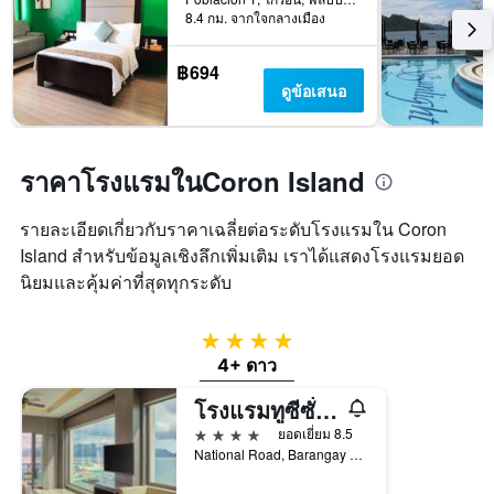
8.4 กม. จากใจกลางเมือง
฿694
ดูข้อเสนอ
ราคาโรงแรมในCoron Island
รายละเอียดเกี่ยวกับราคาเฉลี่ยต่อระดับโรงแรมใน Coron
Island สำหรับข้อมูลเชิงลึกเพิ่มเติม เราได้แสดงโรงแรมยอด
นิยมและคุ้มค่าที่สุดทุกระดับ
4 ดาว
4+ ดาว
โรงแรมทูซีซั่นส์ กอรอน เบย์ไซด์
4 ดาว
ยอดเยี่ยม 8.5
National Road, Barangay Tagumpay, โกรอน, ฟิลิปปินส์