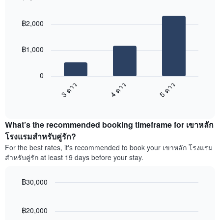
วัน
Bar
Chart
graphic.
chart
ที่
฿2,000
with
ผ่าน
3
มา
bars.
โดย
฿1,000
รวบรวม
แผนภูมิ
ตาม
ต่อ
ระดับ
0
ไป
ดาว
3 ดาว
4 ดาว
5 ดาว
นี้
แผนภูมิ
End
แสดง
มี
of
ราคา
interactive
แกน
เฉลี่ย
chart
X
What’s the recommended booking timeframe for เขาหลัก
ของ
1
ห้อง
โรงแรมสำหรับคู่รัก?
แกน
พัก
For the best rates, it's recommended to book your เขาหลัก โรงแรม
แสดง
ใน
หมวด
สำหรับคู่รัก at least 19 days before your stay.
สุด
หมู่
สัปดาห์
โรงแรม
นี้
฿30,000
ตาม
ที่
Line
จำนวน
Chart
พบ
graphic.
chart
ดาว
ใน
with
฿20,000
แผนภูมิ
90
ช่วง