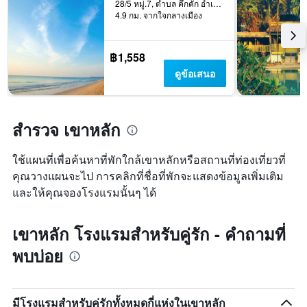
แผนภูมิ
28/5 หมู่.7, ตำบล คึกคัก อำเภอ ตะกั่วป่า พังงา, เขาหลัก, ประเทศไทย
X
มี
4.9 กม. จากใจกลางเมือง
1
แกน
แกน
Y
แสดง
1
฿1,558
จำนวน
แกน
ดูข้อเสนอ
วัน
แสดง
ก่อน
ราคา
การ
เฉลี่ย
เข้า
ของ
สำรวจ เขาหลัก
พัก
ห้อง
แผนภูมิ
พัก
มี
ใช้แผนที่เพื่อค้นหาที่พักใกล้เขาหลักหรือสถานที่ท่องเที่ยวที่
ใน
แกน
ช่วง
คุณวางแผนจะไป การคลิกที่ชื่อที่พักจะแสดงข้อมูลเพิ่มเติม
Y
สุด
และให้คุณจองโรงแรมนั้นๆ ได้
1
สัปดาห์
แกน
นี้
แแส
ที่
เขาหลัก โรงแรมสำหรับคู่รัก - คำถามที่
ดง
พบ
ราคา
ใน
พบบ่อย
เฉลี่ย
ช่วง
ของ
3
ห้อง
วัน
พัก
ที่
มีโรงแรมสำหรับคู่รักทั้งหมดกี่แห่งในเขาหลัก