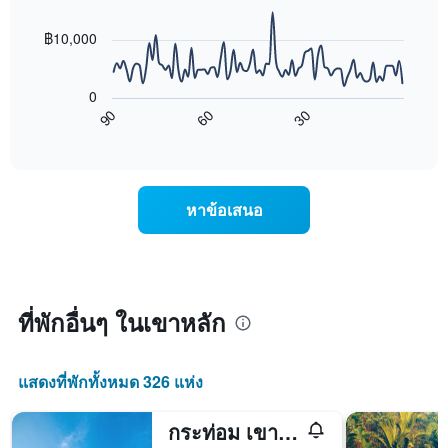
มี
data
3
แกน
points.
วัน
฿10,000
Y
ที่
1
แผนภูมิ
ผ่าน
แกน
ต่อ
มา
0
แสดง
ไป
โดย
90
60
30
ราคา
นี้
End
รวบรวม
of
เฉลี่ย
แสดง
ตาม
interactive
ของ
การ
chart
ระดับ
ห้อง
เปลี่ยนแปลง
ดาว
พัก
ของ
แผนภูมิ
หาข้อเสนอ
คืน
ราคา
มี
นี้
ห้อง
แกน
ซึ่ง
พัก
X
พบใน
เมื่อ
1
3
ใกล้
แกน
วัน
ถึง
ที่พักอื่นๆ ในเขาหลัก
แสดง
ที่
วัน
หมวด
ผ่าน
ที่
หมู่
มา
เข้า
โรงแรม
แสดงที่พักทั้งหมด 326 แห่ง
พัก
ตาม
แผนภูมิ
จำนวน
มี
กระท่อม เขาหลัก รีสอร์ท
ดาว
แกน