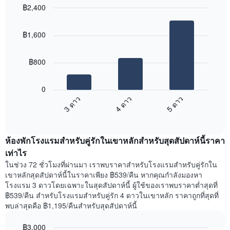
฿2,400
Bar
Chart
graphic.
chart
฿1,600
with
3
bars.
฿800
แผนภูมิ
ต่อ
0
ไป
3 ดาว
4 ดาว
5 ดาว
นี้
End
แสดง
of
ราคา
interactive
เฉลี่ย
chart
ห้องพักโรงแรมสำหรับคู่รักในเขาหลักสำหรับสุดสัปดาห์นี้ราคา
ของ
ห้อง
เท่าไร
พัก
ในช่วง 72 ชั่วโมงที่ผ่านมา เราพบราคาสำหรับโรงแรมสำหรับคู่รักใน
คืน
เขาหลักสุดสัปดาห์นี้ในราคาเพียง ฿539/คืน หากคุณกำลังมองหา
นี้
โรงแรม 3 ดาวโดยเฉพาะในสุดสัปดาห์นี้ ผู้ใช้ของเราพบราคาต่ำสุดที่
ที่
฿539/คืน สำหรับโรงแรมสำหรับคู่รัก 4 ดาวในเขาหลัก ราคาถูกที่สุดที่
พบ
พบล่าสุดคือ ฿1,195/คืนสำหรับสุดสัปดาห์นี้
ใน
ช่วง
฿3,000
3