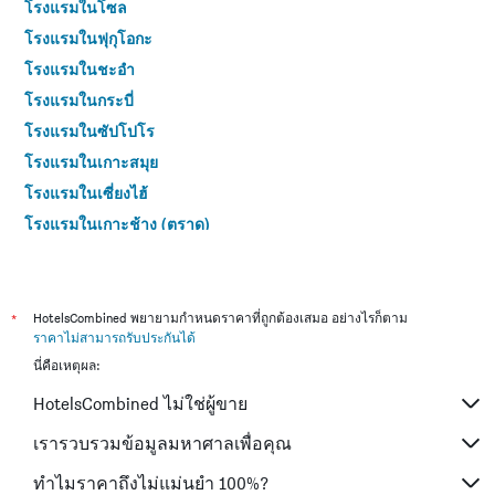
โรงแรมในโซล
โรงแรมในฟุกุโอกะ
โรงแรมในชะอำ
โรงแรมในกระบี่
โรงแรมในซัปโปโร
โรงแรมในเกาะสมุย
โรงแรมในเซี่ยงไฮ้
โรงแรมในเกาะช้าง (ตราด)
โรงแรมในไทเป
โรงแรมในหาดใหญ่
โรงแรมในชลบุรี
*
HotelsCombined พยายามกำหนดราคาที่ถูกต้องเสมอ อย่างไรก็ตาม
ราคาไม่สามารถรับประกันได้
โรงแรมในภูเก็ต
นี่คือเหตุผล:
โรงแรมในระยอง
HotelsCombined ไม่ใช่ผู้ขาย
โรงแรมในเกียวโต
โรงแรมในสัตหีบ
เรารวบรวมข้อมูลมหาศาลเพื่อคุณ
โรงแรมในศรีราชา
ทำไมราคาถึงไม่แม่นยำ 100%?