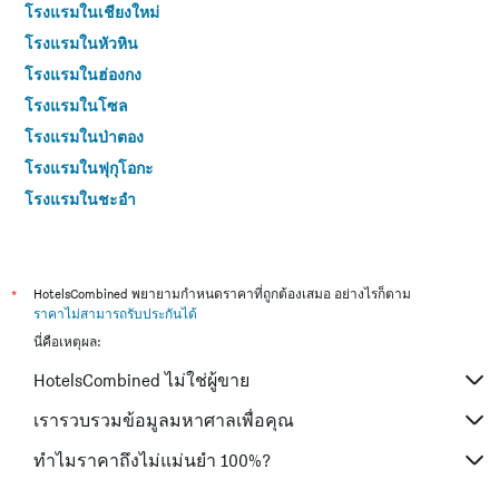
โรงแรมในเชียงใหม่
โรงแรมในหัวหิน
โรงแรมในฮ่องกง
โรงแรมในโซล
โรงแรมในป่าตอง
โรงแรมในฟุกุโอกะ
โรงแรมในชะอำ
โรงแรมในกระบี่
โรงแรมในซัปโปโร
โรงแรมในเกาะสมุย
*
HotelsCombined พยายามกำหนดราคาที่ถูกต้องเสมอ อย่างไรก็ตาม
ราคาไม่สามารถรับประกันได้
โรงแรมในเซี่ยงไฮ้
นี่คือเหตุผล:
โรงแรมในเกาะช้าง (ตราด)
HotelsCombined ไม่ใช่ผู้ขาย
โรงแรมในไทเป
โรงแรมในหาดใหญ่
เรารวบรวมข้อมูลมหาศาลเพื่อคุณ
โรงแรมในชลบุรี
ทำไมราคาถึงไม่แม่นยำ 100%?
โรงแรมในภูเก็ต