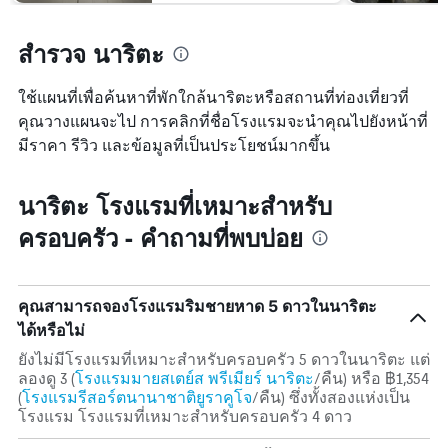
ราคา
การ
เฉลี่ย
เข้า
ของ
สำรวจ นาริตะ
พัก
ห้อง
แผนภูมิ
พัก
มี
ใช้แผนที่เพื่อค้นหาที่พักใกล้นาริตะหรือสถานที่ท่องเที่ยวที่
ใน
แกน
ช่วง
คุณวางแผนจะไป การคลิกที่ชื่อโรงแรมจะนำคุณไปยังหน้าที่
Y
สุด
มีราคา รีวิว และข้อมูลที่เป็นประโยชน์มากขึ้น
1
สัปดาห์
แกน
นี้
แแส
ที่
นาริตะ โรงแรมที่เหมาะสำหรับ
ดง
พบ
ราคา
ใน
ครอบครัว - คำถามที่พบบ่อย
เฉลี่ย
ช่วง
ของ
3
ห้อง
วัน
พัก
ที่
คุณสามารถจองโรงแรมริมชายหาด 5 ดาวในนาริตะ
ผ่าน
ได้หรือไม่
มา
ยังไม่มีโรงแรมที่เหมาะสำหรับครอบครัว 5 ดาวในนาริตะ แต่
ลองดู 3 (
โรงแรมมายสเตย์ส พรีเมียร์ นาริตะ
/คืน) หรือ ฿1,354
(
โรงแรมรีสอร์ตนานาชาติยูราคูโจ
/คืน) ซึ่งทั้งสองแห่งเป็น
โรงแรม โรงแรมที่เหมาะสำหรับครอบครัว 4 ดาว