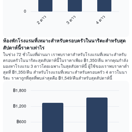
แผนภูมิ
1
ต่อ
แกน
0
ไป
แสดง
2 ดาว
3 ดาว
4 ดาว
นี้
วัน
End
แสดง
ของ
of
ราคา
interactive
สัปดาห์
เฉลี่ย
chart
แผนภูมิ
ห้องพักโรงแรมที่เหมาะสำหรับครอบครัวในนาริตะสำหรับสุด
ของ
มี
ห้อง
สัปดาห์นี้ราคาเท่าไร
แกน
พัก
Y
ในช่วง 72 ชั่วโมงที่ผ่านมา เราพบราคาสำหรับโรงแรมที่เหมาะสำหรับ
คืน
1
ครอบครัวในนาริตะสุดสัปดาห์นี้ในราคาเพียง ฿1,350/คืน หากคุณกำลัง
นี้
แกน
มองหาโรงแรม 3 ดาวโดยเฉพาะในสุดสัปดาห์นี้ ผู้ใช้ของเราพบราคาต่ำ
ที่
แแส
สุดที่ ฿1,350/คืน สำหรับโรงแรมที่เหมาะสำหรับครอบครัว 4 ดาวในนา
พบ
ดง
ริตะ ราคาถูกที่สุดที่พบล่าสุดคือ ฿1,549/คืนสำหรับสุดสัปดาห์นี้
ใน
ราคา
ช่วง
เฉลี่ย
฿1,800
3
ของ
วัน
Bar
Chart
ห้อง
graphic.
chart
ที่
พัก
฿1,200
with
ผ่าน
2
มา
bars.
โดย
฿600
รวบรวม
แผนภูมิ
ตาม