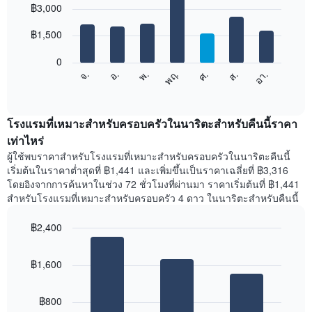
graphic.
฿3,000
แผนภูมิ
chart
with
มี
7
฿1,500
แกน
bars.
X
1
0
แผนภูมิ
แกน
ศ.
พฤ.
พ.
อ.
จ.
อา.
ส.
ต่อ
End
แสดง
of
ไป
เดือน
interactive
นี้
chart
แผนภูมิ
แสดง
โรงแรมที่เหมาะสำหรับครอบครัวในนาริตะสำหรับคืนนี้ราคา
มี
ราคา
เท่าไหร่
แกน
เฉลี่ย
Y
ผู้ใช้พบราคาสำหรับโรงแรมที่เหมาะสำหรับครอบครัวในนาริตะคืนนี้
ของ
1
เริ่มต้นในราคาต่ำสุดที่ ฿1,441 และเพิ่มขึ้นเป็นราคาเฉลี่ยที่ ฿3,316
ห้อง
แกน
โดยอิงจากการค้นหาในช่วง 72 ชั่วโมงที่ผ่านมา ราคาเริ่มต้นที่ ฿1,441
พัก
แแส
สำหรับโรงแรมที่เหมาะสำหรับครอบครัว 4 ดาว ในนาริตะสำหรับคืนนี้
ใน
ดง
แต่ละ
ราคา
฿2,400
วัน
เฉลี่ย
ของ
Bar
Chart
ของ
สัปดาห์
graphic.
chart
ห้อง
฿1,600
with
แผนภูมิ
พัก
3
มี
bars.
แกน
฿800
X