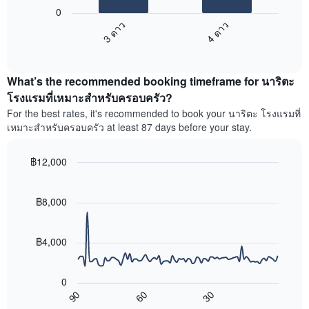
ต่อ
ระดับ
0
ไป
ดาว
3 ดาว
4 ดาว
นี้
แผนภูมิ
End
แสดง
มี
of
ราคา
interactive
แกน
เฉลี่ย
chart
X
What’s the recommended booking timeframe for นาริตะ
ของ
1
ห้อง
โรงแรมที่เหมาะสำหรับครอบครัว?
แกน
พัก
For the best rates, it's recommended to book your นาริตะ โรงแรมที่
แสดง
ใน
หมวด
เหมาะสำหรับครอบครัว at least 87 days before your stay.
สุด
หมู่
สัปดาห์
โรงแรม
นี้
฿12,000
ตาม
ที่
Line
จำนวน
Chart
พบ
graphic.
chart
ดาว
ใน
with
฿8,000
แผนภูมิ
90
ช่วง
มี
data
3
แกน
points.
วัน
฿4,000
Y
ที่
1
แผนภูมิ
ผ่าน
แกน
ต่อ
มา
0
แสดง
ไป
โดย
90
60
30
ราคา
นี้
End
รวบรวม
of