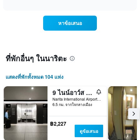
เฉลี่ย
แสดง
ตาม
interactive
ของ
การ
chart
ระดับ
ห้อง
เปลี่ยนแปลง
ดาว
พัก
ของ
แผนภูมิ
หาข้อเสนอ
คืน
ราคา
มี
นี้
ห้อง
แกน
ซึ่ง
พัก
X
พบใน
เมื่อ
1
3
ใกล้
แกน
วัน
ถึง
ที่พักอื่นๆ ในนาริตะ
แสดง
ที่
วัน
หมวด
ผ่าน
ที่
หมู่
มา
เข้า
โรงแรม
แสดงที่พักทั้งหมด 104 แห่ง
พัก
ตาม
แผนภูมิ
จำนวน
มี
9 ไนน์อาว์ส สนามบินนาริตะ
ดาว
แกน
แผนภูมิ
Narita International Airport Terminal 2, นาริตะ, ญี่ปุ่น
X
มี
6.5 กม. จากใจกลางเมือง
1
แกน
แกน
Y
แสดง
1
฿2,227
จำนวน
แกน
ดูข้อเสนอ
วัน
แสดง
ก่อน