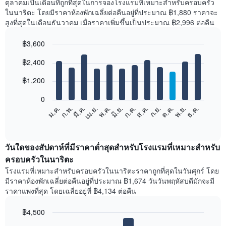
ตุลาคมเป็นเดือนที่ถูกที่สุดในการจองโรงแรมที่เหมาะสำหรับครอบครัว
ในนาริตะ โดยมีราคาห้องพักเฉลี่ยต่อคืนอยู่ที่ประมาณ ฿1,880 ราคาจะ
สูงที่สุดในเดือนธันวาคม เมื่อราคาเพิ่มขึ้นเป็นประมาณ ฿2,996 ต่อคืน
฿3,600
Bar
Chart
฿2,400
graphic.
chart
with
12
฿1,200
bars.
0
แผนภูมิ
ม.ค.
ก.พ.
มี.ค.
เม.ย.
พ.ค.
มิ.ย.
ก.ค.
ส.ค.
ก.ย.
ต.ค.
พ.ย.
ธ.ค.
ต่อ
End
of
ไป
interactive
นี้
chart
แสดง
วันใดของสัปดาห์ที่มีราคาต่ำสุดสำหรับโรงแรมที่เหมาะสำหรับ
ราคา
ครอบครัวในนาริตะ
เฉลี่ย
โรงแรมที่เหมาะสำหรับครอบครัวในนาริตะราคาถูกที่สุดในวันศุกร์ โดย
ของ
มีราคาห้องพักเฉลี่ยต่อคืนอยู่ที่ประมาณ ฿1,674 วันวันพฤหัสบดีมักจะมี
ห้อง
ราคาแพงที่สุด โดยเฉลี่ยอยู่ที่ ฿4,134 ต่อคืน
พัก
ใน
฿4,500
แต่ละ
เดือน
Bar
Chart