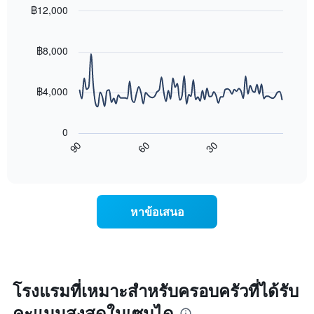
โรงแรม
นี้
฿12,000
ตาม
ที่
Line
จำนวน
Chart
พบ
graphic.
chart
ดาว
ใน
with
฿8,000
แผนภูมิ
90
ช่วง
มี
data
3
แกน
points.
วัน
฿4,000
Y
ที่
1
แผนภูมิ
ผ่าน
แกน
ต่อ
มา
0
แสดง
ไป
โดย
90
60
30
ราคา
นี้
End
รวบรวม
of
เฉลี่ย
แสดง
ตาม
interactive
ของ
การ
chart
ระดับ
ห้อง
เปลี่ยนแปลง
ดาว
พัก
ของ
แผนภูมิ
หาข้อเสนอ
คืน
ราคา
มี
นี้
ห้อง
แกน
ซึ่ง
พัก
X
พบใน
เมื่อ
1
3
ใกล้
แกน
วัน
ถึง
โรงแรมที่เหมาะสำหรับครอบครัวที่ได้รับ
แสดง
ที่
วัน
หมวด
ผ่าน
คะแนนสูงสุดในเซนได
ที่