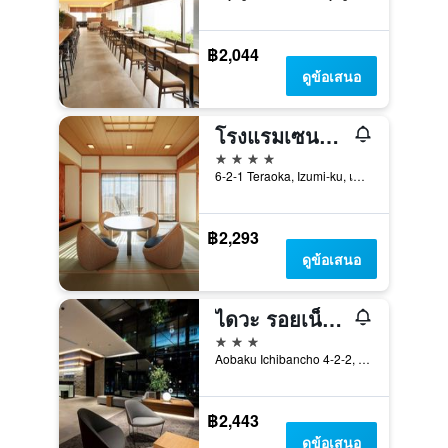
฿2,044
ดูข้อเสนอ
โรงแรมเซนได รอยัล พาร์ค
4 ดาว
6-2-1 Teraoka, Izumi-ku, เซนได, ญี่ปุ่น
฿2,293
ดูข้อเสนอ
ไดวะ รอยเน็ต โรงแรม เซ็นได อิชิบันโช
3 ดาว
Aobaku Ichibancho 4-2-2, เซนได, ญี่ปุ่น
฿2,443
ดูข้อเสนอ