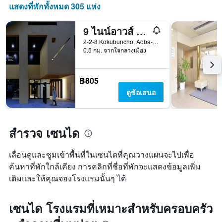
ราคา
ใน
แสดงที่พักทั้งหมด 305 แห่ง
เฉลี่ย
ช่วง
ของ
3
9 ไนน์อาวส์ เซนได
ห้อง
วัน
พัก
ที่
2-2-8 Kokubuncho, Aoba-ku, เซนได, ญี่ปุ่น
0.5 กม. จากใจกลางเมือง
ผ่าน
มา
฿805
ดูข้อเสนอ
สำรวจ เซนได
เลื่อนดูและซูมเข้าพื้นที่ในเซนไดที่คุณวางแผนจะไปเพื่อ
ค้นหาที่พักใกล้เคียง การคลิกที่ชื่อที่พักจะแสดงข้อมูลเพิ่ม
เติมและให้คุณจองโรงแรมนั้นๆ ได้
เซนได โรงแรมที่เหมาะสำหรับครอบครัว