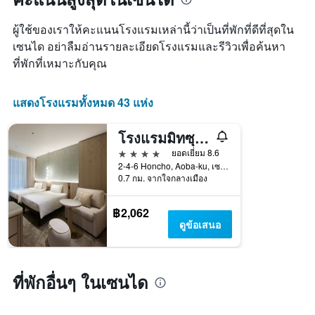
หมู่
มา
เข้า
โรงแรม
พัก
ตาม
ผู้ใช้ของเราให้คะแนนโรงแรมเหล่านี้ว่าเป็นที่พักที่ดีที่สุดใน
แผนภูมิ
จำนวน
เซนได อย่าลืมอ่านรายละเอียดโรงแรมและรีวิวเพื่อค้นหา
มี
ดาว
ที่พักที่เหมาะกับคุณ
แกน
แผนภูมิ
X
มี
1
แกน
แสดงโรงแรมทั้งหมด 43 แห่ง
แกน
Y
แสดง
1
จำนวน
แกน
โรงแรมมิทซุย การ์เดน เซนได
วัน
แสดง
4 ดาว
ยอดเยี่ยม 8.6
ก่อน
ราคา
2-4-6 Honcho, Aoba-ku, เซนได, ญี่ปุ่น
การ
เฉลี่ย
0.7 กม. จากใจกลางเมือง
เข้า
ของ
พัก
ห้อง
แผนภูมิ
฿2,062
พัก
มี
ดูข้อเสนอ
ใน
แกน
ช่วง
Y
สุด
1
สัปดาห์
แกน
ที่พักอื่นๆ ในเซนได
นี้
แแส
ที่
ดง
พบ