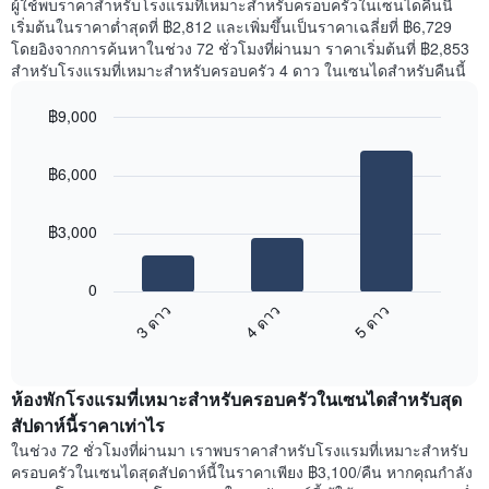
ผู้ใช้พบราคาสำหรับโรงแรมที่เหมาะสำหรับครอบครัวในเซนไดคืนนี้
เริ่มต้นในราคาต่ำสุดที่ ฿2,812 และเพิ่มขึ้นเป็นราคาเฉลี่ยที่ ฿6,729
โดยอิงจากการค้นหาในช่วง 72 ชั่วโมงที่ผ่านมา ราคาเริ่มต้นที่ ฿2,853
สำหรับโรงแรมที่เหมาะสำหรับครอบครัว 4 ดาว ในเซนไดสำหรับคืนนี้
฿9,000
Bar
Chart
graphic.
chart
฿6,000
with
3
bars.
฿3,000
แผนภูมิ
ต่อ
0
ไป
3 ดาว
4 ดาว
5 ดาว
นี้
End
แสดง
of
ราคา
interactive
เฉลี่ย
chart
ห้องพักโรงแรมที่เหมาะสำหรับครอบครัวในเซนไดสำหรับสุด
ของ
ห้อง
สัปดาห์นี้ราคาเท่าไร
พัก
ในช่วง 72 ชั่วโมงที่ผ่านมา เราพบราคาสำหรับโรงแรมที่เหมาะสำหรับ
คืน
ครอบครัวในเซนไดสุดสัปดาห์นี้ในราคาเพียง ฿3,100/คืน หากคุณกำลัง
นี้