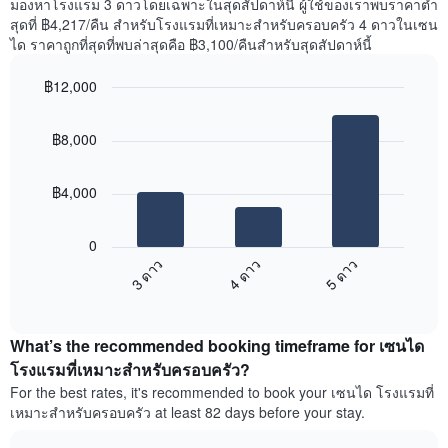
มองหาโรงแรม 3 ดาวโดยเฉพาะในสุดสัปดาห์นี้ ผู้ใช้ของเราพบราคาต่ำ
ที่
สุดที่ ฿4,217/คืน สำหรับโรงแรมที่เหมาะสำหรับครอบครัว 4 ดาวในเซน
พบ
ได ราคาถูกที่สุดที่พบล่าสุดคือ ฿3,100/คืนสำหรับสุดสัปดาห์นี้
ใน
ช่วง
฿12,000
3
วัน
Bar
Chart
graphic.
chart
ที่
฿8,000
with
ผ่าน
3
มา
bars.
โดย
฿4,000
รวบรวม
แผนภูมิ
ตาม
ต่อ
ระดับ
0
ไป
ดาว
4 ดาว
5 ดาว
3 ดาว
นี้
แผนภูมิ
End
แสดง
มี
of
ราคา
interactive
แกน
เฉลี่ย
chart
X
What’s the recommended booking timeframe for เซนได
ของ
1
ห้อง
โรงแรมที่เหมาะสำหรับครอบครัว?
แกน
พัก
For the best rates, it's recommended to book your เซนได โรงแรมที่
แสดง
ใน
หมวด
เหมาะสำหรับครอบครัว at least 82 days before your stay.
สุด
หมู่
สัปดาห์