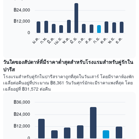
Bar
Chart
฿24,000
graphic.
chart
with
12
฿12,000
bars.
0
แผนภูมิ
ก.พ.
พ.ค.
ส.ค.
พ.ย.
มี.ค.
มิ.ย.
ก.ย.
ธ.ค.
เม.ย.
ก.ค.
ต.ค.
ม.ค.
ต่อ
End
of
ไป
interactive
นี้
chart
แสดง
วันใดของสัปดาห์ที่มีราคาต่ำสุดสำหรับโรงแรมสำหรับคู่รักใน
ราคา
ปารีส
เฉลี่ย
โรงแรมสำหรับคู่รักในปารีสราคาถูกที่สุดในวันเสาร์ โดยมีราคาห้องพัก
ของ
เฉลี่ยต่อคืนอยู่ที่ประมาณ ฿8,361 วันวันศุกร์มักจะมีราคาแพงที่สุด โดย
ห้อง
เฉลี่ยอยู่ที่ ฿31,572 ต่อคืน
พัก
ใน
฿36,000
แต่ละ
เดือน
Bar
Chart
graphic.
฿24,000
แผนภูมิ
chart
with
มี
7
฿12,000
แกน
bars.
X
1
0