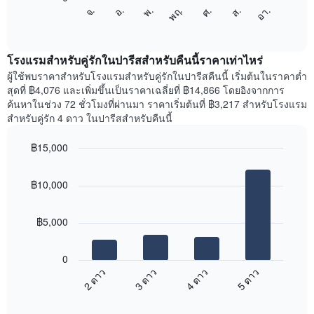
แผนภูมิ
แกน
จ.
พฤ.
อา.
พ.
ส.
อ.
ศ.
ต่อ
End
แสดง
of
ไป
เดือน
interactive
นี้
chart
แผนภูมิ
แสดง
โรงแรมสำหรับคู่รักในปารีสสำหรับคืนนี้ราคาเท่าไหร่
มี
ราคา
ผู้ใช้พบราคาสำหรับโรงแรมสำหรับคู่รักในปารีสคืนนี้ เริ่มต้นในราคาต่ำ
แกน
เฉลี่ย
สุดที่ ฿4,076 และเพิ่มขึ้นเป็นราคาเฉลี่ยที่ ฿14,866 โดยอิงจากการ
Y
ของ
1
ค้นหาในช่วง 72 ชั่วโมงที่ผ่านมา ราคาเริ่มต้นที่ ฿3,217 สำหรับโรงแรม
ห้อง
แกน
สำหรับคู่รัก 4 ดาว ในปารีสสำหรับคืนนี้
พัก
แแส
ใน
ดง
฿15,000
แต่ละ
ราคา
Bar
วัน
Chart
เฉลี่ย
graphic.
chart
ของ
ของ
฿10,000
with
สัปดาห์
ห้อง
4
แผนภูมิ
bars.
พัก
มี
฿5,000
แกน
แผนภูมิ
X
ต่อ
1
0
ไป
แกน
2 ดาว
3 ดาว
4 ดาว
5 ดาว
นี้
แสดง
End
แสดง
วัน
of
ราคา
interactive
ของ