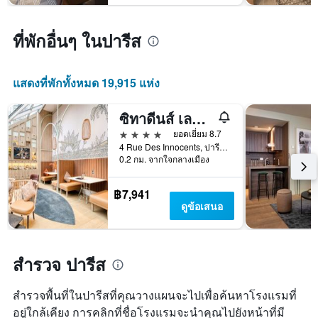
Y
สุด
1
สัปดาห์
แกน
ที่พักอื่นๆ ในปารีส
นี้
แแส
ที่
ดง
พบ
ราคา
ใน
แสดงที่พักทั้งหมด 19,915 แห่ง
เฉลี่ย
ช่วง
ของ
3
ซิทาดีนส์ เลอาล ปารีส
ห้อง
วัน
พัก
4 ดาว
ที่
ยอดเยี่ยม 8.7
ผ่าน
4 Rue Des Innocents, ปารีส, ฝรั่งเศส
0.2 กม. จากใจกลางเมือง
มา
฿7,941
ดูข้อเสนอ
สำรวจ ปารีส
สำรวจพื้นที่ในปารีสที่คุณวางแผนจะไปเพื่อค้นหาโรงแรมที่
อยู่ใกล้เคียง การคลิกที่ชื่อโรงแรมจะนำคุณไปยังหน้าที่มี