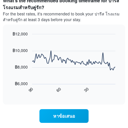
What’s the recommended booking timeframe for ปารีส
ของ
1
ห้อง
โรงแรมสำหรับคู่รัก?
แกน
พัก
For the best rates, it's recommended to book your ปารีส โรงแรม
แสดง
ใน
หมวด
สำหรับคู่รัก at least 3 days before your stay.
สุด
หมู่
สัปดาห์
โรงแรม
นี้
฿12,000
ตาม
ที่
Line
จำนวน
Chart
พบ
graphic.
chart
ดาว
ใน
with
฿10,000
แผนภูมิ
90
ช่วง
มี
data
3
แกน
points.
วัน
฿8,000
Y
ที่
1
แผนภูมิ
ผ่าน
แกน
ต่อ
มา
฿6,000
แสดง
ไป
โดย
90
60
30
ราคา
นี้
End
รวบรวม
of
เฉลี่ย
แสดง
ตาม
interactive
ของ
การ
chart
ระดับ
ห้อง
เปลี่ยนแปลง
ดาว
พัก
ของ
แผนภูมิ
หาข้อเสนอ
คืน
ราคา
มี
นี้
ห้อง
แกน
ซึ่ง