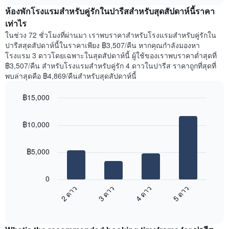
เฉลี่ย
chart
สัปดาห์
ห้องพักโรงแรมสำหรับคู่รักในปารีสสำหรับสุดสัปดาห์นี้ราคา
ของ
แผนภูมิ
ห้อง
เท่าไร
มี
พัก
ในช่วง 72 ชั่วโมงที่ผ่านมา เราพบราคาสำหรับโรงแรมสำหรับคู่รักใน
แกน
คืน
ปารีสสุดสัปดาห์นี้ในราคาเพียง ฿3,507/คืน หากคุณกำลังมองหา
Y
นี้
โรงแรม 3 ดาวโดยเฉพาะในสุดสัปดาห์นี้ ผู้ใช้ของเราพบราคาต่ำสุดที่
1
ที่
฿3,507/คืน สำหรับโรงแรมสำหรับคู่รัก 4 ดาวในปารีส ราคาถูกที่สุดที่
แกน
พบ
แแส
พบล่าสุดคือ ฿4,869/คืนสำหรับสุดสัปดาห์นี้
ใน
ดง
ช่วง
ราคา
฿15,000
3
เฉลี่ย
วัน
Bar
Chart
ของ
graphic.
chart
ที่
ห้อง
฿10,000
with
ผ่าน
พัก
4
มา
bars.
โดย
฿5,000
รวบรวม
แผนภูมิ
ตาม
ต่อ
ระดับ
0
ไป
ดาว
2 ดาว
3 ดาว
4 ดาว
5 ดาว
นี้
แผนภูมิ
End
แสดง
มี
of
ราคา
interactive
แกน
เฉลี่ย
chart
X