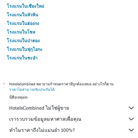
โรงแรมในเชียงใหม่
โรงแรมในหัวหิน
โรงแรมในฮ่องกง
โรงแรมในโซล
โรงแรมในป่าตอง
โรงแรมในฟุกุโอกะ
โรงแรมในชะอำ
โรงแรมในกระบี่
โรงแรมในซัปโปโร
โรงแรมในเกาะสมุย
*
HotelsCombined พยายามกำหนดราคาที่ถูกต้องเสมอ อย่างไรก็ตาม
ราคาไม่สามารถรับประกันได้
โรงแรมในเซี่ยงไฮ้
นี่คือเหตุผล:
โรงแรมในเกาะช้าง (ตราด)
HotelsCombined ไม่ใช่ผู้ขาย
โรงแรมในไทเป
โรงแรมในหาดใหญ่
เรารวบรวมข้อมูลมหาศาลเพื่อคุณ
โรงแรมในชลบุรี
ทำไมราคาถึงไม่แม่นยำ 100%?
โรงแรมในภูเก็ต