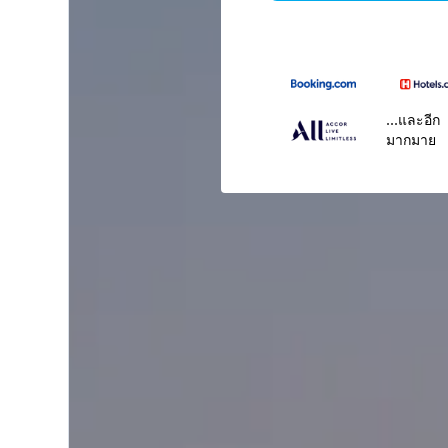
...และอีก
มากมาย