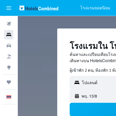
โรงแรมยอดนิยม
ตั๋วเครื่องบิน
โรงแรม
โรงแรมใน โ
รถเช่า
ค้นหาและเปรียบเทียบโรง
เที่ยวบิน+โรงแรม
เดินทางบน HotelsCombin
สำรวจ
ผู้เข้าพัก 2 คน, ห้องพัก 1 ห
ทริป
พฤ. 13/8
ภาษาไทย