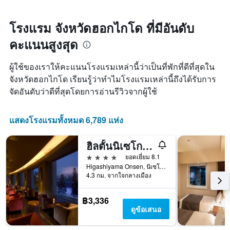
X
เมื่อ
พบใน
1
ใกล้
3
แกน
ถึง
โรงแรม จังหวัดฮอกไกโด ที่มีอันดับ
วัน
แสดง
วัน
ที่
คะแนนสูงสุด
หมวด
ที่
ผ่าน
หมู่
เข้า
มา
โรงแรม
พัก
ผู้ใช้ของเราให้คะแนนโรงแรมเหล่านี้ว่าเป็นที่พักที่ดีที่สุดใน
ตาม
แผนภูมิ
จังหวัดฮอกไกโด เรียนรู้ว่าทำไมโรงแรมเหล่านี้ถึงได้รับการ
จำนวน
มี
จัดอันดับว่าดีที่สุดโดยการอ่านรีวิวจากผู้ใช้
ดาว
แกน
แผนภูมิ
X
มี
1
แสดงโรงแรมทั้งหมด 6,789 แห่ง
แกน
แกน
Y
แสดง
1
จำนวน
ฮิลตั้นนิเซโกะวิลเลจ
แกน
วัน
4 ดาว
ยอดเยี่ยม 8.1
แสดง
ก่อน
Higashiyama Onsen, นิเซโกะ, ญี่ปุ่น
ราคา
การ
4.3 กม. จากใจกลางเมือง
เฉลี่ย
เข้า
ของ
พัก
ห้อง
แผนภูมิ
฿3,336
พัก
มี
ดูข้อเสนอ
ใน
แกน
ช่วง
Y