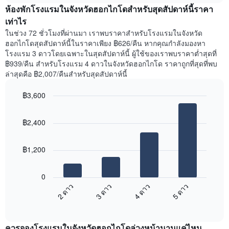
สัปดาห์
ห้องพักโรงแรมในจังหวัดฮอกไกโดสำหรับสุดสัปดาห์นี้ราคา
ของ
แผนภูมิ
ห้อง
เท่าไร
มี
พัก
ในช่วง 72 ชั่วโมงที่ผ่านมา เราพบราคาสำหรับโรงแรมในจังหวัด
แกน
คืน
ฮอกไกโดสุดสัปดาห์นี้ในราคาเพียง ฿626/คืน หากคุณกำลังมองหา
Y
นี้
โรงแรม 3 ดาวโดยเฉพาะในสุดสัปดาห์นี้ ผู้ใช้ของเราพบราคาต่ำสุดที่
1
ที่
฿939/คืน สำหรับโรงแรม 4 ดาวในจังหวัดฮอกไกโด ราคาถูกที่สุดที่พบ
แกน
พบ
แแส
ล่าสุดคือ ฿2,007/คืนสำหรับสุดสัปดาห์นี้
ใน
ดง
ช่วง
ราคา
฿3,600
3
เฉลี่ย
วัน
Bar
Chart
ของ
graphic.
chart
ที่
ห้อง
฿2,400
with
ผ่าน
พัก
4
มา
bars.
โดย
฿1,200
รวบรวม
แผนภูมิ
ตาม
ต่อ
ระดับ
0
ไป
ดาว
2 ดาว
3 ดาว
4 ดาว
5 ดาว
นี้
แผนภูมิ
End
แสดง
มี
of
ราคา
interactive
แกน
เฉลี่ย
chart
X
ควรจองโรงแรมในจังหวัดฮอกไกโดล่วงหน้านานแค่ไหน
ของ