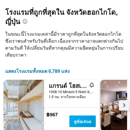
สุด
1
สัปดาห์
แกน
โรงแรมที่ถูกที่สุดใน จังหวัดฮอกไกโด,
นี้
แแส
ญี่ปุ่น
ที่
ดง
พบ
ราคา
ใน
เฉลี่ย
ในขณะนี้โรงแรมเหล่านี้มีราคาถูกที่สุดในจังหวัดฮอกไกโด
ช่วง
ของ
ซึ่งเราพบสำหรับวันที่เลือก เนื่องจากราคาอาจแตกต่างกันไป
3
ห้อง
ตามวันที่ ให้เปลี่ยนวันที่หากคุณมีความยืดหยุ่นในการเปรียบ
วัน
พัก
ที่
เทียบราคา
ผ่าน
มา
แสดงโรงแรมทั้งหมด 6,789 แห่ง
แกรนด์ โฮสเทล LDK ซัปโปโร
1008-10 Minami 5 Nishi 9, Chuo-ku, ซัปโปโร, ญี่ปุ่น
1.5 กม. จากใจกลางเมือง
฿967
ดูข้อเสนอ