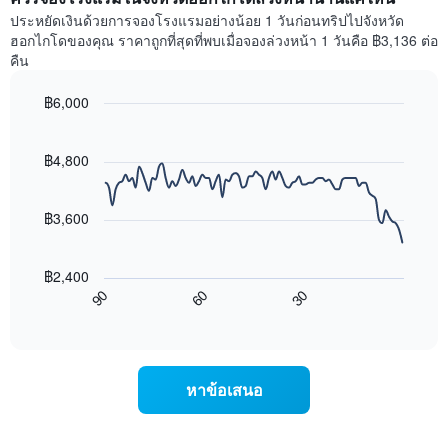
1
ห้อง
ประหยัดเงินด้วยการจองโรงแรมอย่างน้อย 1 วันก่อนทริปไปจังหวัด
แกน
พัก
ฮอกไกโดของคุณ ราคาถูกที่สุดที่พบเมื่อจองล่วงหน้า 1 วันคือ ฿3,136 ต่อ
แสดง
ใน
คืน
หมวด
สุด
หมู่
สัปดาห์
โรงแรม
฿6,000
นี้
ตาม
Line
Chart
ที่
จำนวน
graphic.
chart
พบ
with
ดาว
฿4,800
ใน
90
แผนภูมิ
ช่วง
data
มี
points.
3
แกน
฿3,600
วัน
Y
ที่
แผนภูมิ
1
ผ่าน
ต่อ
แกน
฿2,400
มา
ไป
แสดง
60
30
90
โดย
นี้
End
ราคา
of
รวบรวม
แสดง
เฉลี่ย
interactive
ตาม
การ
chart
ของ
ระดับ
เปลี่ยนแปลง
ห้อง
ดาว
ของ
พัก
หาข้อเสนอ
แผนภูมิ
ราคา
คืน
มี
ห้อง
นี้
แกน
พัก
ซึ่ง