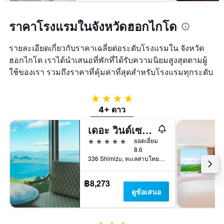
ราคาโรงแรมในจังหวัดฮอกไกโด
รายละเอียดเกี่ยวกับราคาเฉลี่ยต่อระดับโรงแรมใน จังหวัด
ฮอกไกโด เราได้นำเสนอที่พักที่ได้รับความนิยมสูงสุดตามผู้
ใช้ของเรา รวมถึงราคาที่คุ้มค่าที่สุดสำหรับโรงแรมทุกระดับ
4 ดาว
4+ ดาว
เดอะ วินด์เซอร์ โฮเทล โทยะ, วินเยตต์ คอลเลกชัน บาย IHG
5 ดาว
ยอดเยี่ยม
8.6
336 Shimizu, ทะเลสาบโทยะ, ญี่ปุ่น
฿8,273
ดูข้อเสนอ