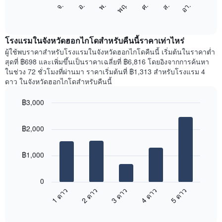
แผนภูมิ
แกน
ศ.
พฤ.
พ.
อ.
จ.
อา.
ส.
ต่อ
End
แสดง
of
ไป
เดือน
interactive
นี้
chart
แผนภูมิ
แสดง
โรงแรมในจังหวัดฮอกไกโดสำหรับคืนนี้ราคาเท่าไหร่
มี
ราคา
ผู้ใช้พบราคาสำหรับโรงแรมในจังหวัดฮอกไกโดคืนนี้ เริ่มต้นในราคาต่ำ
แกน
เฉลี่ย
สุดที่ ฿698 และเพิ่มขึ้นเป็นราคาเฉลี่ยที่ ฿6,816 โดยอิงจากการค้นหา
Y
ของ
1
ในช่วง 72 ชั่วโมงที่ผ่านมา ราคาเริ่มต้นที่ ฿1,313 สำหรับโรงแรม 4
ห้อง
แกน
ดาว ในจังหวัดฮอกไกโดสำหรับคืนนี้
พัก
แแส
ใน
ดง
฿3,000
แต่ละ
ราคา
Bar
วัน
Chart
เฉลี่ย
graphic.
chart
ของ
ของ
฿2,000
with
สัปดาห์
ห้อง
5
แผนภูมิ
bars.
พัก
มี
฿1,000
แกน
แผนภูมิ
X
ต่อ
1
0
ไป
แกน
1 ดาว
2 ดาว
3 ดาว
4 ดาว
5 ดาว
นี้
แสดง
End
แสดง
วัน
of
ราคา
interactive
ของ
เฉลี่ย
chart