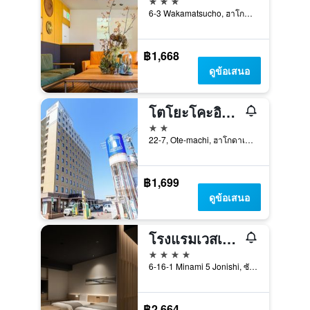
6-3 Wakamatsucho, ฮาโกดาเตะ, ญี่ปุ่น
฿1,668
ดูข้อเสนอ
โตโยะโคะอิน ฮอกไกโด ฮาโกดาเตะ เอกิมาเอะ อาสะอิชิ
2 ดาว
22-7, Ote-machi, ฮาโกดาเตะ, ญี่ปุ่น
฿1,699
ดูข้อเสนอ
โรงแรมเวสเซิล คัมปานา ซุซุคิโน
4 ดาว
6-16-1 Minami 5 Jonishi, ซัปโปโร, ญี่ปุ่น
฿2,664