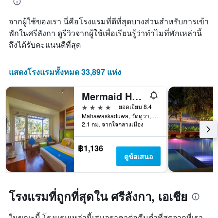
ที่
ดง
เข้า
ราคา
จากผู้ใช้ของเรา นี่คือโรงแรมที่ดีที่สุดบางส่วนสำหรับการเข้า
พัก
เฉลี่ย
แผนภูมิ
พักในศรีลังกา ดูรีวิวจากผู้ใช้เพื่อเรียนรู้ว่าทำไมที่พักเหล่านี้
ของ
มี
ถึงได้รับคะแนนดีที่สุด
ห้อง
แกน
พัก
X
1
แสดงโรงแรมทั้งหมด 33,897 แห่ง
แกน
แสดง
Mermaid Hotel & Club
จำนวน
วัน
4 ดาว
ยอดเยี่ยม 8.4
ก่อน
Mahawaskaduwa, วัดดูวา, ศรีลังกา
การ
2.1 กม. จากใจกลางเมือง
เข้า
พัก
฿1,136
แผนภูมิ
ดูข้อเสนอ
มี
แกน
Y
1
โรงแรมที่ถูกที่สุดใน ศรีลังกา, เอเชีย
แกน
แแส
ดง
ในขณะนี้ โรงแรมเหล่านี้เสนอราคาต่อคืนต่ำที่สุดจากที่เรา