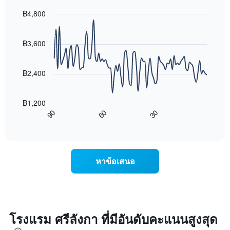
Y
ห้อง
1
พัก
฿4,800
แกน
ใน
Line
Chart
แแส
แต่ละ
graphic.
chart
ดง
with
วัน
฿3,600
ราคา
90
ของ
data
เฉลี่ย
สัปดาห์
points.
ของ
แผนภูมิ
฿2,400
ห้อง
มี
แผนภูมิ
พัก
แกน
ต่อ
X
฿1,200
ไป
1
60
30
90
นี้
End
แกน
of
แสดง
แสดง
interactive
การ
chart
วัน
เปลี่ยนแปลง
ของ
ของ
สัปดาห์
หาข้อเสนอ
ราคา
แผนภูมิ
ห้อง
มี
พัก
แกน
เมื่อ
Y
ใกล้
1
ถึง
โรงแรม ศรีลังกา ที่มีอันดับคะแนนสูงสุด
แกน
วัน
แแส