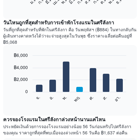
ม.ค.
ก.พ.
มี.ค.
เม.ย.
พ.ค.
มิ.ย.
ก.ค.
ส.ค.
ก.ย.
ต.ค.
พ.ย.
ธ.ค.
ต่อ
End
of
ไป
interactive
นี้
chart
แสดง
วันไหนถูกที่สุดสำหรับการเข้าพักโรงแรมในศรีลังกา
ราคา
วันที่ถูกที่สุดสำหรับที่พักในศรีลังกา คือ วันพฤหัสฯ (฿884) ในทางกลับกัน
เฉลี่ย
ผู้เดินทางคาดหวังได้ว่าจะจ่ายสูงสุดในวันพุธ ซึ่งราคาเฉลี่ยต่อคืนอยู่ที่
ของ
฿5,068
ห้อง
พัก
฿6,000
ใน
Bar
แต่ละ
Chart
graphic.
฿4,000
chart
เดือน
with
แผนภูมิ
7
฿2,000
มี
bars.
แกน
0
X
แผนภูมิ
ศ.
พฤ.
พ.
อ.
จ.
อา.
ส.
1
ต่อ
End
แกน
of
ไป
interactive
แสดง
นี้
chart
เดือน
แสดง
ควรจองโรงแรมในศรีลังกาล่วงหน้านานแค่ไหน
แผนภูมิ
ราคา
ประหยัดเงินด้วยการจองโรงแรมอย่างน้อย 56 วันก่อนทริปไปศรีลังกา
มี
เฉลี่ย
ของคุณ ราคาถูกที่สุดที่พบเมื่อจองล่วงหน้า 56 วันคือ ฿1,637 ต่อคืน
แกน
ของ