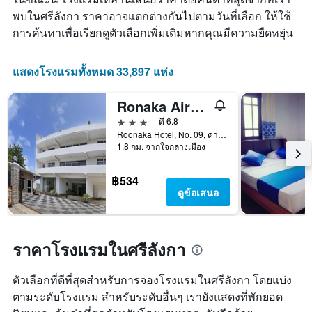
ราคา
พบในศรีลังกา ราคาอาจแตกต่างกันไปตามวันที่เลือก ให้ใช้
เฉลี่ย
การค้นหาเพื่อเรียกดูตัวเลือกเพิ่มเติมหากคุณมีความยืดหยุ่น
ของ
ห้อง
พัก
แสดงโรงแรมทั้งหมด 33,897 แห่ง
Ronaka Airport Transit Hotel
3 ดาว
ดี 6.8
Roonaka Hotel, No. 09, คาตูนายาเก, ศรีลังกา
1.8 กม. จากใจกลางเมือง
฿534
ดูข้อเสนอ
ราคาโรงแรมในศรีลังกา
ตัวเลือกที่ดีที่สุดสำหรับการจองโรงแรมในศรีลังกา โดยแบ่ง
ตามระดับโรงแรม สำหรับระดับอื่นๆ เรายังแสดงที่พักยอด