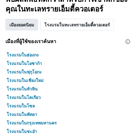
คุณในทะเลทรายเอ็มตี้ควอเตอร์
เมืองยอดนิยม
โรงแรมในทะเลทรายเอ็มตี้ควอเตอร์
เมืองที่ผู้ใช้ของเราค้นหา
โรงแรมในฮ่องกง
โรงแรมในโอซาก้า
โรงแรมในฟุกุโอกะ
โรงแรมในเชียงใหม่
โรงแรมในหัวหิน
โรงแรมในโตเกียว
โรงแรมในโซล
โรงแรมในพัทยา
โรงแรมในกรุงเทพมหานคร
โรงแรมในชะอำ