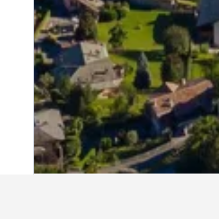
หน้าหลัก
สวิตเซอร์แลนด์
38,003
รัฐเกรา