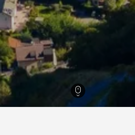
บึนเดิน
7,144
Val Bregaglia
242