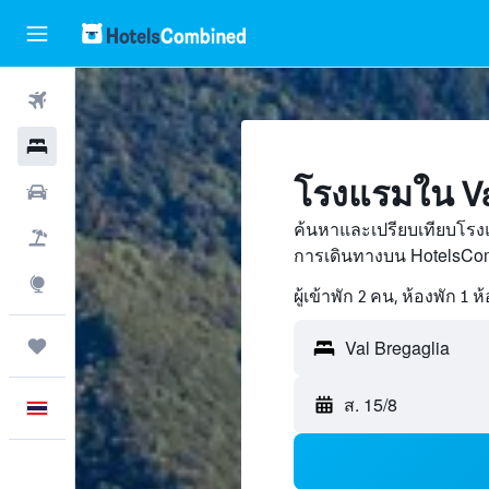
ตั๋วเครื่องบิน
โรงแรม
โรงแรมใน Val
รถเช่า
ค้นหาและเปรียบเทียบโรงแ
เที่ยวบิน+โรงแรม
การเดินทางบน HotelsCom
สำรวจ
ผู้เข้าพัก 2 คน, ห้องพัก 1 ห
ทริป
ส. 15/8
ภาษาไทย