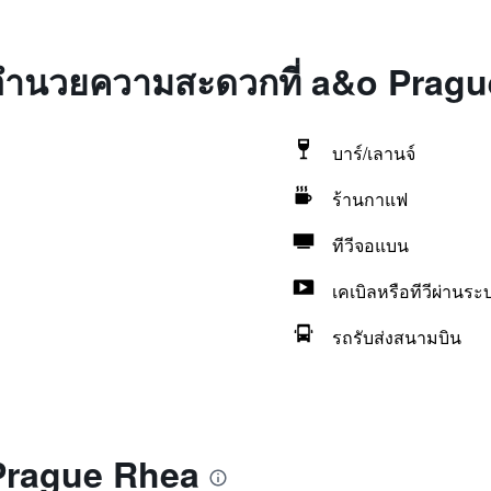
่งอำนวยความสะดวกที่ a&o Prag
บาร์/เลานจ์
ร้านกาแฟ
ทีวีจอแบน
เคเบิลหรือทีวีผ่านร
รถรับส่งสนามบิน
 Prague Rhea