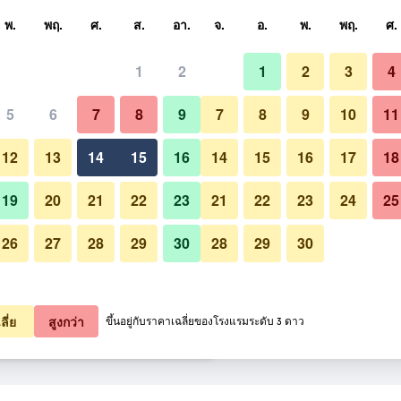
หา
พ.
พฤ.
ศ.
ส.
อา.
จ.
อ.
พ.
พฤ.
ศ.
1
2
1
2
3
4
สุด ราคาต่อคืน
5
6
7
8
9
7
8
9
10
11
อื่น ๆ
หมด (ต่อคืน)
12
13
14
15
16
14
15
16
17
18
฿445
เช็คดีล
19
20
21
22
23
21
22
23
24
25
26
27
28
29
30
28
29
30
รูปภาพของ a&o Prague Rhea
฿683
เช็คดีล
฿774
เช็คดีล
ลี่ย
สูงกว่า
ขึ้นอยู่กับราคาเฉลี่ยของโรงแรมระดับ 3 ดาว
a 16 รายการ