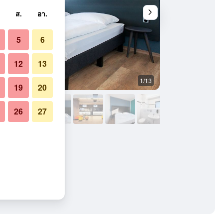
ส.
อา.
5
6
12
13
1/13
วิวภายนอก
19
20
26
27