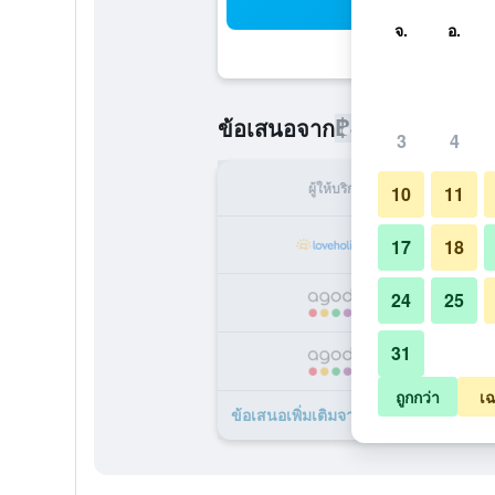
ค้น
จ.
อ.
฿445
ข้อเสนอจาก
/
ราคาที่ถูกที่
3
4
ผู้ให้บริการ
ทั้ง
10
11
17
18
24
25
31
ถูกกว่า
เฉ
ข้อเสนอเพิ่มเติมจาก a&o Prague Rhe