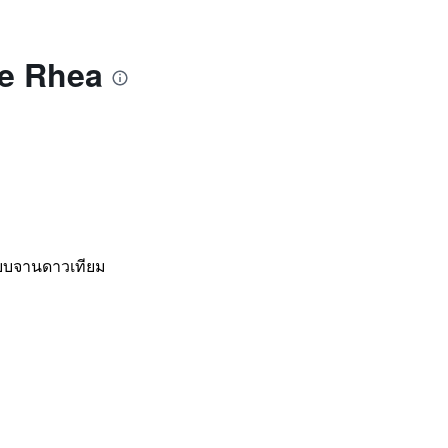
ue Rhea
ะบบจานดาวเทียม