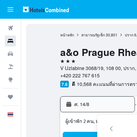
ตั๋วเครื่องบิน
หน้าหลัก
สาธารณรัฐเช็ก
30,801
ปราก
6
โรงแรม
a&o Prague Rhe
รถเช่า
3 ดาว
เที่ยวบิน+โรงแรม
V Uzlabine 3068/19, 108 00, ปราก
+420 222 767 615
สำรวจ
ดี
10,568 คะแนนที่ผ่านการต
7.6
ทริป
ศ. 14/8
-
ภาษาไทย
ผู้เข้าพัก 2 คน, ห้องพัก 1 ห้อง