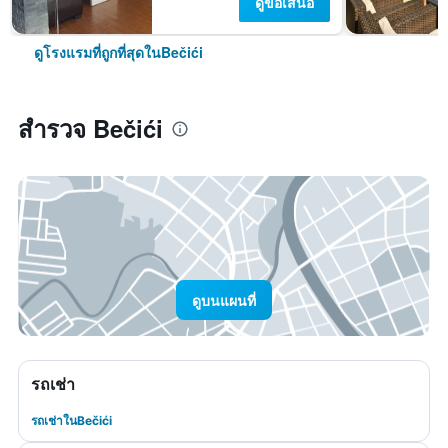
ดูข้อเสนอ
ดูโรงแรมที่ถูกที่สุดในBečići
สำรวจ Bečići
ดูบนแผนที่
รถเช่า
รถเช่าในBečići