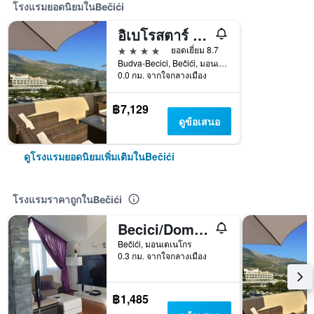
โรงแรมยอดนิยมในBečići
อิเบโรสตาร์ เวฟส์ เบลเลอวู
4 ดาว
ยอดเยี่ยม 8.7
Budva-Becici, Bečići, มอนเตเนโกร
0.0 กม. จากใจกลางเมือง
฿7,129
ดูข้อเสนอ
ดูโรงแรมยอดนิยมเพิ่มเติมในBečići
โรงแรมราคาถูกในBečići
Becici/Domador Rooms & Apartments
Bečići, มอนเตเนโกร
0.3 กม. จากใจกลางเมือง
฿1,485