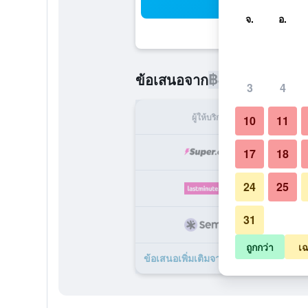
ค้น
จ.
อ.
฿4,466
ข้อเสนอจาก
/
ราคาที่ถูกท
3
4
ผู้ให้บริการ
ทั้ง
10
11
฿
17
18
24
25
฿
31
฿
ถูกกว่า
เฉ
ข้อเสนอเพิ่มเติมจาก Arena Verudela