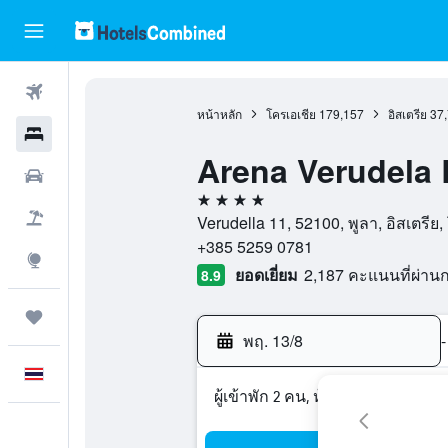
ตั๋วเครื่องบิน
หน้าหลัก
โครเอเชีย
179,157
อิสเตรีย
37
โรงแรม
Arena Verudela
รถเช่า
4 ดาว
เที่ยวบิน+โรงแรม
Verudella 11, 52100, พูลา, อิสเตรีย,
+385 5259 0781
สำรวจ
ยอดเยี่ยม
2,187 คะแนนที่ผ่า
8.9
ทริป
พฤ. 13/8
-
ภาษาไทย
ผู้เข้าพัก 2 คน, ห้องพัก 1 ห้อง