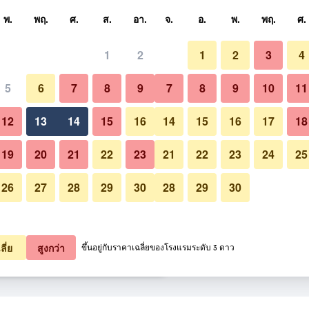
หา
พ.
พฤ.
ศ.
ส.
อา.
จ.
อ.
พ.
พฤ.
ศ.
1
2
1
2
3
4
ี่สุด ราคาต่อคืน
5
6
7
8
9
7
8
9
10
11
ระเบียง
หมด (ต่อคืน)
12
13
14
15
16
14
15
16
17
18
4,466
เช็คดีล
19
20
21
22
23
21
22
23
24
25
26
27
28
29
30
28
29
30
รูปภาพของ Arena Verudela Bea
5,307
เช็คดีล
7,902
เช็คดีล
ลี่ย
สูงกว่า
ขึ้นอยู่กับราคาเฉลี่ยของโรงแรมระดับ 3 ดาว
 Beach 18 รายการ