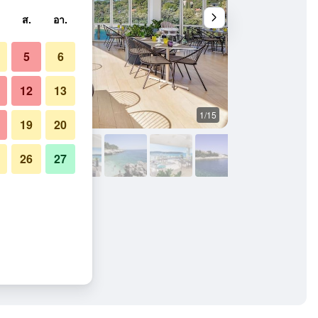
ส.
อา.
5
6
12
13
1/15
ระเบียง
19
20
26
27
ch