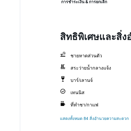
การชำระเงิน & การยกเลิก
สิทธิพิเศษและสิ
ชายหาดส่วนตัว
สระว่ายน้ำกลางแจ้ง
บาร์/เลานจ์
เทนนิส
ที่ทำชา/กาแฟ
แสดงทั้งหมด 84 สิ่งอำนวยความสะดวก