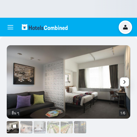
อื่น ๆ
1/6
อ