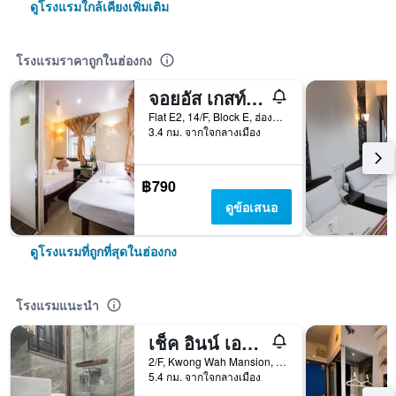
ดูโรงแรมใกล้เคียงเพิ่มเติม
โรงแรมราคาถูกในฮ่องกง
จอยอัส เกสท์เฮาส์
Flat E2, 14/F, Block E, ฮ่องกง, ฮ่องกง
3.4 กม. จากใจกลางเมือง
฿790
ดูข้อเสนอ
ดูโรงแรมที่ถูกที่สุดในฮ่องกง
โรงแรมแนะนำ
เช็ค อินน์ เอสเค - โฮสเทล
2/F, Kwong Wah Mansion, 269-273 Hennessy Road, ฮ่องกง, ฮ่องกง
5.4 กม. จากใจกลางเมือง