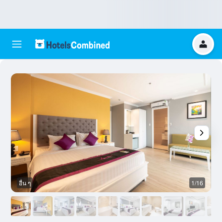
อื่น ๆ
1/16
อ