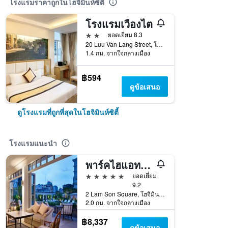
โรงแรมราคาถูกในโฮจิมินห์ซิตี้
โรงแรมเวืองไต
2 ดาว
ยอดเยี่ยม 8.3
20 Luu Van Lang Street, โฮจิมินห์ซิตี้, เวียดนาม
1.4 กม. จากใจกลางเมือง
฿594
ดูข้อเสนอ
ดูโรงแรมที่ถูกที่สุดในโฮจิมินห์ซิตี้
โรงแรมแนะนำ
พาร์คไฮแอท ไซ่ง่อน
5 ดาว
ยอดเยี่ยม
9.2
2 Lam Son Square, โฮจิมินห์ซิตี้, เวียดนาม
2.0 กม. จากใจกลางเมือง
฿8,337
ดูข้อเสนอ