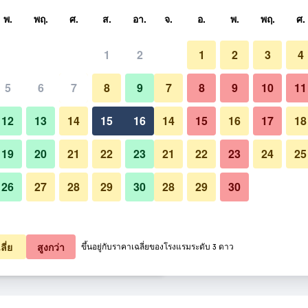
หา
พ.
พฤ.
ศ.
ส.
อา.
จ.
อ.
พ.
พฤ.
ศ.
1
2
1
2
3
4
ี่สุด ราคาต่อคืน
5
6
7
8
9
7
8
9
10
11
ล็อบบี้
หมด (ต่อคืน)
12
13
14
15
16
14
15
16
17
18
2,197
เช็คดีล
19
20
21
22
23
21
22
23
24
25
26
27
28
29
30
28
29
30
รูปภาพของ Grand Palace Brno
3,626
เช็คดีล
3,692
เช็คดีล
ลี่ย
สูงกว่า
ขึ้นอยู่กับราคาเฉลี่ยของโรงแรมระดับ 3 ดาว
no 47 รายการ