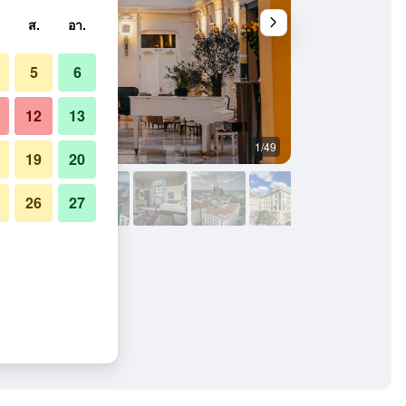
ส.
อา.
5
6
12
13
1/49
ห้องนอน
19
20
26
27