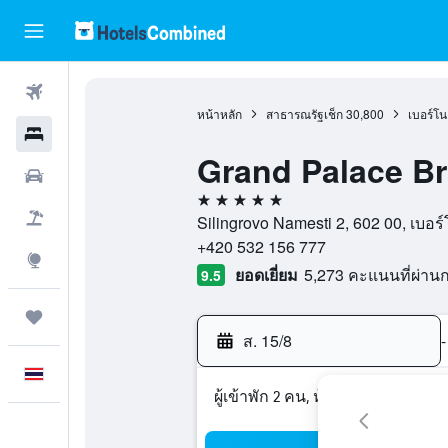
ตั๋วเครื่องบิน
หน้าหลัก
สาธารณรัฐเช็ก
30,800
เบอร์โน
โรงแรม
Grand Palace B
รถเช่า
5 ดาว
เที่ยวบิน+โรงแรม
Silingrovo Namesti 2, 602 00, เบอร
+420 532 156 777
สำรวจ
ยอดเยี่ยม
5,273 คะแนนที่ผ่า
9.5
ทริป
ส. 15/8
-
ภาษาไทย
ผู้เข้าพัก 2 คน, ห้องพัก 1 ห้อง