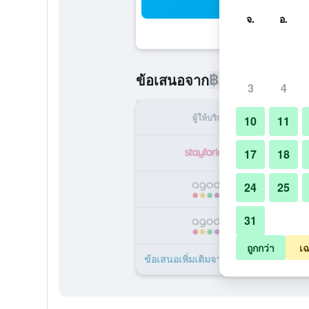
ค้น
จ.
อ.
฿2,197
ข้อเสนอจาก
/
ราคาที่ถูกท
3
4
ผู้ให้บริการ
ทั้ง
10
11
฿
17
18
24
25
฿
31
฿
ถูกกว่า
เฉ
ข้อเสนอเพิ่มเติมจาก Grand Palace Br