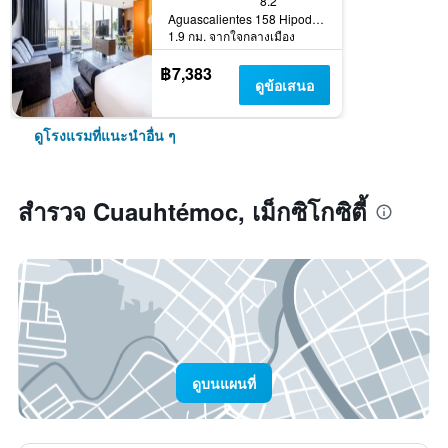
8.2
Aguascalientes 158 Hipodromo Condesa Cuauhtemoc, เม็กซิโกซิตี้, เม็กซิโก ซิตี้ เฟเดอรัล ดิสตริกต์, เม็กซิโก
1.9 กม. จากใจกลางเมือง
฿7,383
ดูข้อเสนอ
ดูโรงแรมที่แนะนำอื่น ๆ
สำรวจ Cuauhtémoc, เม็กซิโกซิตี้
ดูบนแผนที่