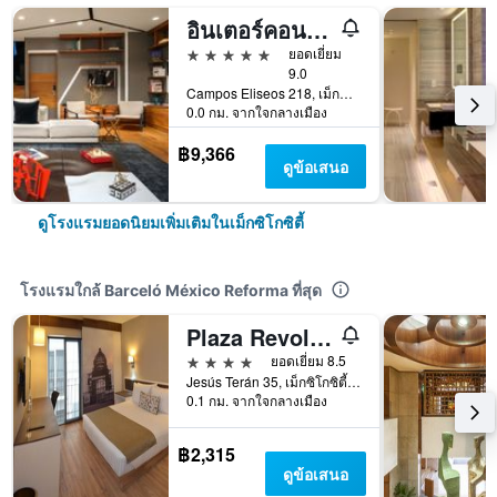
อินเตอร์คอนติเนนตัล เปรสซิเดนเต เม็กซิโก ซิตี้ บาย IHG
5 ดาว
ยอดเยี่ยม
9.0
Campos Eliseos 218, เม็กซิโกซิตี้, เม็กซิโก ซิตี้ เฟเดอรัล ดิสตริกต์, เม็กซิโก
0.0 กม. จากใจกลางเมือง
฿9,366
ดูข้อเสนอ
ดูโรงแรมยอดนิยมเพิ่มเติมในเม็กซิโกซิตี้
โรงแรมใกล้ Barceló México Reforma ที่สุด
Plaza Revolucion
4 ดาว
ยอดเยี่ยม 8.5
Jesús Terán 35, เม็กซิโกซิตี้, เม็กซิโก ซิตี้ เฟเดอรัล ดิสตริกต์, เม็กซิโก
0.1 กม. จากใจกลางเมือง
฿2,315
ดูข้อเสนอ