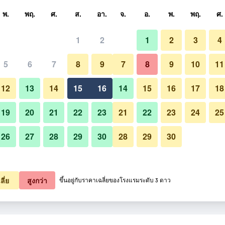
หา
พ.
พฤ.
ศ.
ส.
อา.
จ.
อ.
พ.
พฤ.
ศ.
1
2
1
2
3
4
ี่สุด ราคาต่อคืน
5
6
7
8
9
7
8
9
10
11
หมด (ต่อคืน)
12
13
14
15
16
14
15
16
17
18
3,080
เช็คดีล
19
20
21
22
23
21
22
23
24
25
26
27
28
29
30
28
29
30
ลี่ย
สูงกว่า
ขึ้นอยู่กับราคาเฉลี่ยของโรงแรมระดับ 3 ดาว