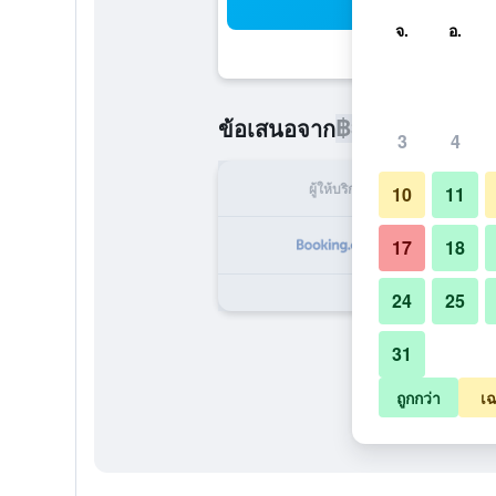
ค้น
จ.
อ.
฿3,080
ข้อเสนอจาก
/
ราคาที่ถูกท
3
4
ผู้ให้บริการ
ทั้ง
10
11
฿
17
18
24
25
31
ถูกกว่า
เฉ