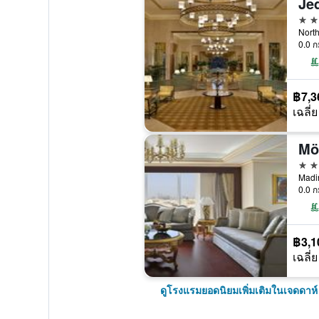
Je
5 ด
0.0 ก
฿7,3
เฉลี่ย
5 ด
0.0 ก
฿3,1
เฉลี่ย
ดูโรงแรมยอดนิยมเพิ่มเติมในเจดดาห์