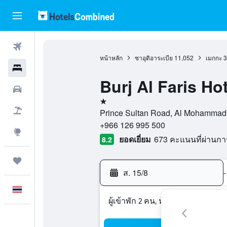
ตั๋วเครื่องบิน
หน้าหลัก
ซาอุดิอาระเบีย
11,052
เมกกะ
3
โรงแรม
Burj Al Faris Ho
รถเช่า
1 ดาว
เที่ยวบิน+โรงแรม
Prince Sultan Road, Al Mohammadiy
+966 126 995 500
สำรวจ
ยอดเยี่ยม
673 คะแนนที่ผ่านก
8.2
ทริป
ส. 15/8
-
ภาษาไทย
ผู้เข้าพัก 2 คน, ห้องพัก 1 ห้อง