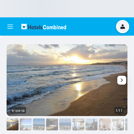
ชายหาด
1/11
ร