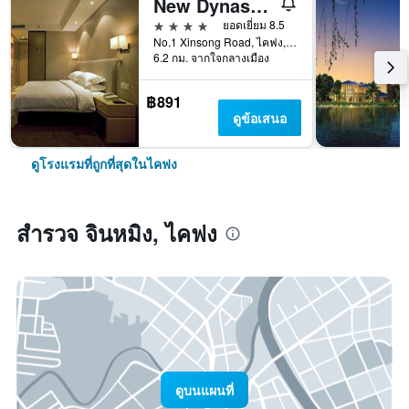
New Dynasty Hotel
4 ดาว
ยอดเยี่ยม 8.5
No.1 Xinsong Road, ไคฟง, จีน
6.2 กม. จากใจกลางเมือง
฿891
ดูข้อเสนอ
ดูโรงแรมที่ถูกที่สุดในไคฟง
สำรวจ จินหมิง, ไคฟง
ดูบนแผนที่