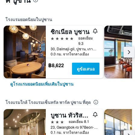
โรงแรมยอดนิยมในปูซาน
ซิกเนียล บูซาน
5 ดาว
ยอดเยี่ยม
9.3
30, Dalmaji-gil, ปูซาน, เกาหลีใต้
0.0 กม. จากใจกลางเมือง
฿8,622
ดูข้อเสนอ
ดูโรงแรมยอดนิยมเพิ่มเติมในปูซาน
โรงแรมใกล้ โรงแรมเซ็นทรัล พาร์ค ปูซาน ที่สุด
บูซาน ทัวริสต์ โฮเทล
3 ดาว
ยอดเยี่ยม 8.1
23, Gwangbok-ro 97Beon-Gil, Jung-gu, ปูซาน, เกาหลีใต้
0.1 กม. จากใจกลางเมือง