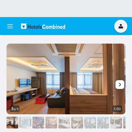
อื่น ๆ
1/30
อ