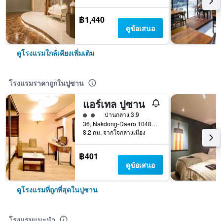
฿1,440
ดูข้อเสนอ
ดูโรงแรมใกล้เคียงเพิ่มเติม
โรงแรมราคาถูกในปูซาน
แอร์เทล ปูซาน
ให้ 2 ดาว
ปานกลาง 3.9
36, Nakdong-Daero 1048Beon-Gil, ปูซาน, เกาหลีใต้
8.2 กม. จากใจกลางเมือง
฿401
ดูข้อเสนอ
ดูโรงแรมที่ถูกที่สุดในปูซาน
โรงแรมแนะนำ