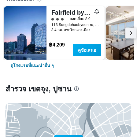
Fairfield by Marriott Busan Songdo Beach
ให้ 3 ดาว
ยอดเยี่ยม 8.9
113 Songdohaebyeon-ro, Seo-gu, ปูซาน, เกาหลีใต้
3.4 กม. จากใจกลางเมือง
฿4,209
ดูข้อเสนอ
ดูโรงแรมที่แนะนำอื่น ๆ
สำรวจ เขตจุง, ปูซาน