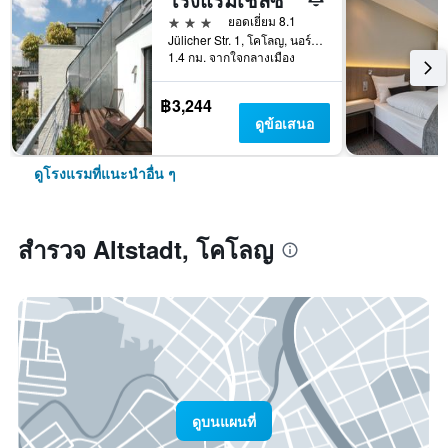
3 ดาว
ยอดเยี่ยม 8.1
Jülicher Str. 1, โคโลญ, นอร์ทไรน์-เว็สท์ฟาเลิน, เยอรมนี
1.4 กม. จากใจกลางเมือง
฿3,244
ดูข้อเสนอ
ดูโรงแรมที่แนะนำอื่น ๆ
สำรวจ Altstadt, โคโลญ
ดูบนแผนที่