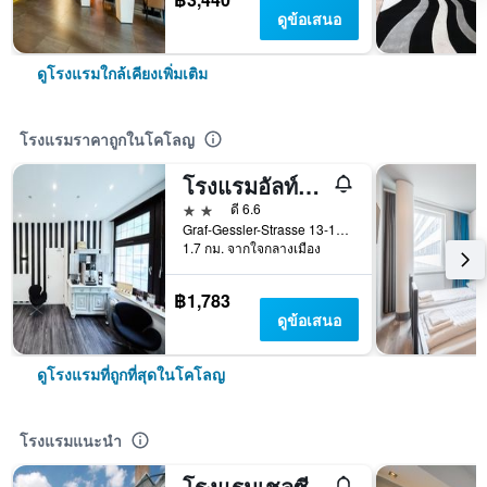
ดูข้อเสนอ
ดูโรงแรมใกล้เคียงเพิ่มเติม
โรงแรมราคาถูกในโคโลญ
โรงแรมอัลท์ดอยท์ซ
2 ดาว
ดี 6.6
Graf-Gessler-Strasse 13-15, โคโลญ, นอร์ทไรน์-เว็สท์ฟาเลิน, เยอรมนี
1.7 กม. จากใจกลางเมือง
฿1,783
ดูข้อเสนอ
ดูโรงแรมที่ถูกที่สุดในโคโลญ
โรงแรมแนะนำ
โรงแรมเชลซี