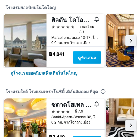
โรงแรมยอดนิยมในโคโลญ
ฮิลตัน โคโลญจน์
5 ดาว
ยอดเยี่ยม
8.1
Marzellenstrasse 13-17, โคโลญ, นอร์ทไรน์-เว็สท์ฟาเลิน, เยอรมนี
0.0 กม. จากใจกลางเมือง
฿4,041
ดูข้อเสนอ
ดูโรงแรมยอดนิยมเพิ่มเติมในโคโลญ
โรงแรมใกล้ โรงแรมเชราโนซิตี้ เคิล์นอัมดอม ที่สุด
ซตาดโฮเทล อัม เรอเมอร์ทวร์ม
4 ดาว
ดี 7.9
Sankt-Apern-Strasse 32, โคโลญ, นอร์ทไรน์-เว็สท์ฟาเลิน, เยอรมนี
0.2 กม. จากใจกลางเมือง
฿3,440